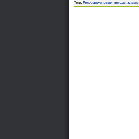
Теги
:
Ренормгрупповые
,
методы
,
жидкос