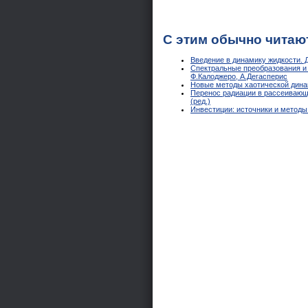
С этим обычно читаю
Введение в динамику жидкости. 
Спектральные преобразования и
Ф.Калоджеро, А.Дегасперис
Новые методы хаотической динам
Перенос радиации в рассеивающ
(ред.)
Инвестиции: источники и методы