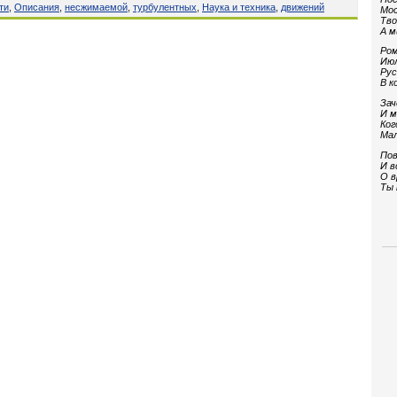
ти
,
Описания
,
несжимаемой
,
турбулентных
,
Наука и техника
,
движений
Мос
Тво
А м
Ром
Июл
Рус
В к
Зач
И м
Ког
Мал
Пов
И в
О в
Ты 