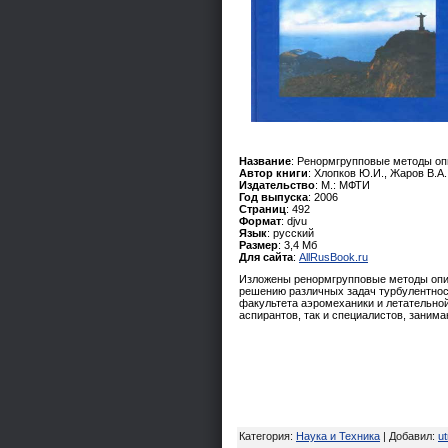
Название
: Ренормгрупповые методы о
Автор книги
: Хлопков Ю.И., Жаров В.А.
Издательство
: М.: МФТИ
Год выпуска
: 2006
Страниц
: 492
Формат
: djvu
Язык
: русский
Размер
: 3,4 Мб
Для сайта
:
AllRusBook.ru
Изложены ренормгрупповые методы опи
решению различных задач турбулентност
факультета аэромеханики и летательной 
аспирантов, так и специалистов, заним
Категория
:
Наука и Техника
|
Добавил
:
u