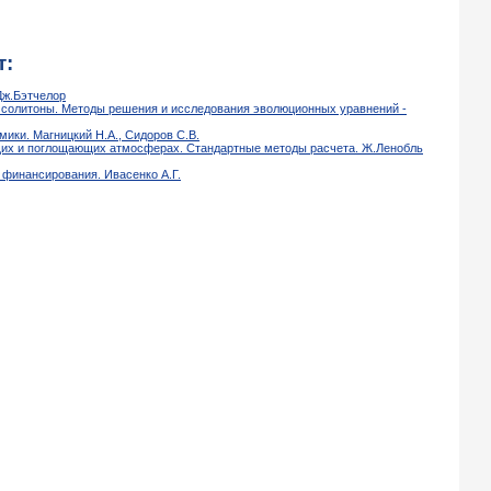
т:
Дж.Бэтчелор
 солитоны. Методы решения и исследования эволюционных уравнений -
ики. Магницкий Н.А., Сидоров С.В.
их и поглощающих атмосферах. Стандартные методы расчета. Ж.Ленобль
 финансирования. Ивасенко А.Г.