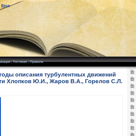
|
Вход
икации
|
Гостевая
|
Правила
тоды описания турбулентных движений
 Хлопков Ю.И., Жаров В.А., Горелов С.Л.