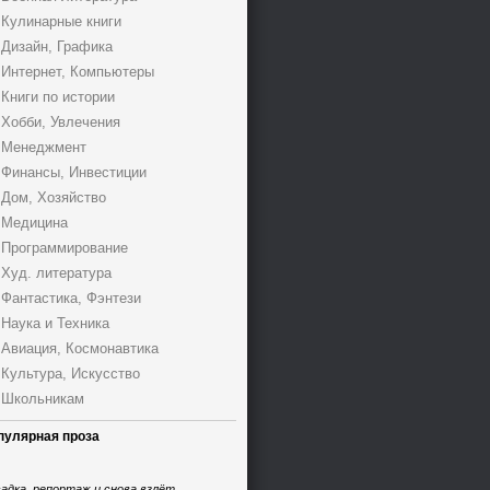
Кулинарные книги
Дизайн, Графика
Интернет, Компьютеры
Книги по истории
Хобби, Увлечения
Менеджмент
Финансы, Инвестиции
Дом, Хозяйство
Медицина
Программирование
Худ. литература
Фантастика, Фэнтези
Наука и Техника
Авиация, Космонавтика
Культура, Искусство
Школьникам
пулярная проза
адка, репортаж и снова взлёт,