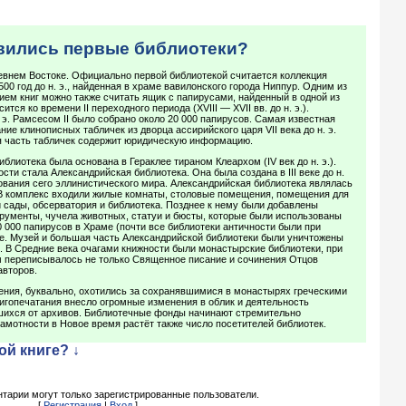
явились первые библиотеки?
евнем Востоке. Официально первой библиотекой считается коллекция
00 год до н. э., найденная в храме вавилонского города Ниппур. Одним из
ем книг можно также считать ящик с папирусами, найденный в одной из
ится ко времени II переходного периода (XVIII — XVII вв. до н. э.).
 э. Рамсесом II было собрано около 20 000 папирусов. Самая известная
ие клинописных табличек из дворца ассирийского царя VII века до н. э.
 часть табличек содержит юридическую информацию.
блиотека была основана в Гераклее тираном Клеархом (IV век до н. э.).
ти стала Александрийская библиотека. Она была создана в III веке до н.
ования сего эллинистического мира. Александрийская библиотека являлась
 В комплекс входили жилые комнаты, столовые помещения, помещения для
й сады, обсерватория и библиотека. Позднее к нему были добавлены
рументы, чучела животных, статуи и бюсты, которые были использованы
0 000 папирусов в Храме (почти все библиотеки античности были при
ле. Музей и большая часть Александрийской библиотеки были уничтожены
. В Средние века очагами книжности были монастырские библиотеки, при
м переписывалось не только Священное писание и сочинения Отцов
авторов.
ения, буквально, охотились за сохранявшимися в монастырях греческими
игопечатания внесло огромные изменения в облик и деятельность
вшихся от архивов. Библиотечные фонды начинают стремительно
амотности в Новое время растёт также число посетителей библиотек.
ой книге? ↓
тарии могут только зарегистрированные пользователи.
[
Регистрация
|
Вход
]