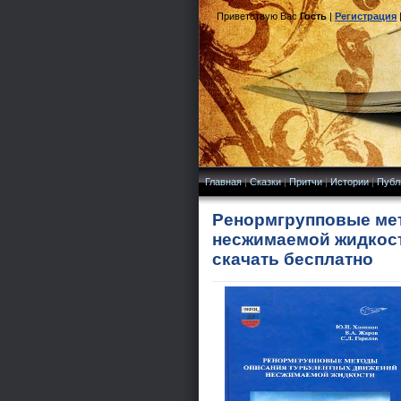
Приветствую Вас
Гость
|
Регистрация
Главная
|
Сказки
|
Притчи
|
Истории
|
Публ
Ренормгрупповые ме
несжимаемой жидкости
скачать бесплатно