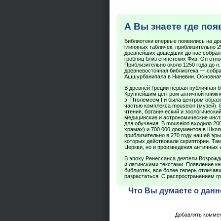
А Вы знаете где по
Библиотеки впервые появились на др
глиняных табличек, приблизительно 25
древнейших дошедших до нас собрани
гробниц близ египетских Фив. Он относ
Приблизительно около 1250 года до н.
древневосточная библиотека — собран
Ашшурбанипала в Ниневии. Основная
В древней Греции первая публичная би
Крупнейшим центром античной книжнос
э. Птолемеем I и была центром образ
частью комплекса mouseion (музей).
чтения, ботанический и зоологически
медицинские и астрономические инст
для обучения. В mouseion входило 20
храмах) и 700 000 документов в Шко
приблизительно в 270 году нашей эры
которых действовали скриптории. Та
Церкви, но и произведения античных 
В эпоху Ренессанса деятели Возрожд
и латинскими текстами. Появление кн
библиотек, все более теперь отлича
разрастаться. С распространением гр
Что Вы думаете о данн
Добавлять коммен