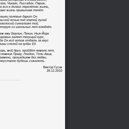
ква, Чикаго, Лиссабон, Париж,
я вся в долгих перелётах жизнь,
имо жизнь привычная течёт.
ашки полевые дарит Он
ьской ночью под златой луной
оволосой синеглазке той,
оторую со школьных лет влюблён.
ем ему Берлин, Пекин, Нью-Йорк
ировых валют текущий курс,
да Он всё готов отдать за вкус
ины спелой на губах Её.
ерь, мой друг, пройдёт немало лет,
спомнив Прагу, Лондон, Тель-Авив,
ремени, прошедшем без любви,
неустанно будешь сожалеть.
Виктор Гусак
28.12.2010