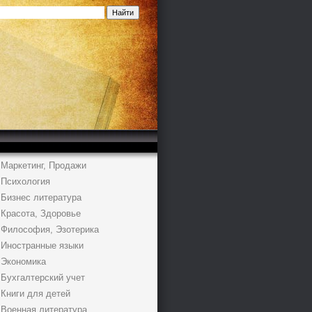
Маркетинг, Продажи
Психология
Бизнес литература
Красота, Здоровье
Философия, Эзотерика
Иностранные языки
Экономика
Бухгалтерский учет
Книги для детей
Военная литература