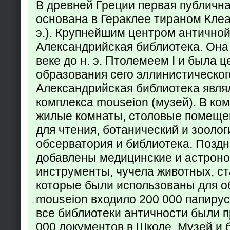
В древней Греции первая публичн
основана в Гераклее тираном Клеар
э.). Крупнейшим центром античной
Александрийская библиотека. Она б
веке до н. э. Птолемеем I и была 
образования сего эллинистическог
Александрийская библиотека явля
комплекса mouseion (музей). В ко
жилые комнаты, столовые помеще
для чтения, ботанический и зоолог
обсерватория и библиотека. Поздн
добавлены медицинские и астрон
инструменты, чучела животных, ст
которые были использованы для о
mouseion входило 200 000 папирус
все библиотеки античности были п
000 документов в Школе. Музей и 