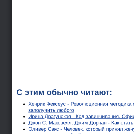
С этим обычно читают:
Хенрик Фексеус - Революционная методика с
заполучить любого
Ирина Драгунская - Код завинчивания. Офи
Джон С. Максвелл, Джим Дорнан - Как стат
Оливер Сакс - Человек, который принял жен