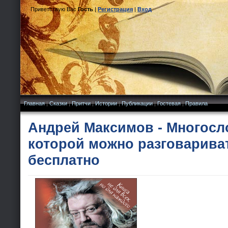
Приветствую Вас
Гость
|
Регистрация
|
Вход
Главная
|
Сказки
|
Притчи
|
Истории
|
Публикации
|
Гостевая
|
Правила
Андрей Максимов - Многосло
которой можно разговариват
бесплатно