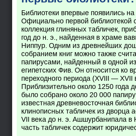
Библиотеки впервые появились на
Официально первой библиотекой 
коллекция глиняных табличек, при
год до н. э., найденная в храме ва
Ниппур. Одним из древнейших до
собранием книг можно также счита
папирусами, найденный в одной из
египетских Фив. Он относится ко в
переходного периода (XVIII — XVII вв
Приблизительно около 1250 года до
было собрано около 20 000 папир
известная древневосточная библи
клинописных табличек из дворца а
VII века до н. э. Ашшурбанипала в
часть табличек содержит юридич