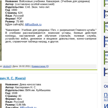
Название
: Войсковые учебники. Кавалерия. (Учебник для урядника)
а 
Автор
: (составлено особой комиссией)
Издательство
: Спб. Экон. типо-лит.
Год
: 1900
b
Страниц
: 624
От
Язык
: Русский
Формат
: PDF
Размер
: 75 Мб
al
b]Для сайта[/b]:
AllRusBook.ru
Фа
"Кавалерия : Учебник для урядника / Печ. с разрешения Главного штаба."
Ти
В учебнике рассматриваются: воинские уставы, боевые действия
конницы, наставления для обучения стрельбе, полевая служба,
al
устройство войск, денежное и вещевое довольствие, конно-саперное
р
дело, справочная таблица наград, и другое.
А 
al
р
А
п
ил:
okolov6
| Дата:
16.02.2011
|
Комментарии (0)
pr
м
ич Н. С. (Книга)
Название:
Дома начсостава
О
Автор:
Касперович Н. С.
Издательство:
ВИА им. Куйбышева
Год:
1938
П
Страниц:
40
Формат:
djvu
S.T
Язык:
Русский
Размер:
0,86 Mb
Для сайта
:
AllRusBook.ru