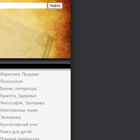
Маркетинг, Продажи
Психология
Бизнес литература
Красота, Здоровье
Философия, Эзотерика
Иностранные языки
Экономика
Бухгалтерский учет
Книги для детей
Военная литература