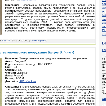
во
Описание:
Непрерывно возрастающая техническая боевая мощь
ав
Рабоче-крестьянской красной армии предъявляет к ее командному и
политическому составу повышенные требования в отношении научных
ку
знаний, культурности и организованности. Немаловажную роль в
би
разрешении этих вопросов играют условия быта и домашней обстановки
командира. Создание культурной, уютной и гигиенической квартиры
са
начальствующему составу РККА — широкое поле деятельности для
иг
архитектора и инженера-строителя. Надо создать командиру в
сп
домашнем быту обстановку, максимально способствующую его
ск
волевому, научному, культурному и политическому росту.
ст
л:
Salo_77
| Дата:
04.02.2011
|
Комментарии (0)
В
Ка
ства инженерного вооружения Балуев В. (Книга)
- Н
Название:
Электротехнические средства инженерного вооружения
одн
Автор:
Балуев В.
урв
Издательство:
Воениздат НКО СССР
ког
Год:
1941
Не 
Страниц:
520
не 
Формат:
djvu в rar
при
Язык:
Русский
Но 
Размер:
8,36 Mb
гр
Для сайта
:
AllRusBook.ru
спо
пер
Описание:
В книге изложены основы электротехники — электростатика,
рас
электродинамика, элементы и аккумуляторы, постоянный и переменный
дер
ток, основные законы, электроизмерительные приборы и т.д. Даны
зам
характеристики подвижных электростанций, описание первичных
двигателей и указания по постройке полевых сетей. Особое место
Аи
отведено применению электротехнических средств для военно-
инженерных работ. Книга предназначается в качестве учебного пособия
- В