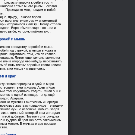
т пригласил ворона к себе в гости.
 наловил сетью много рыбы, - сказал
т. - Приходи ко мне, поедим с тобой
бы.
адно, приду, - сказал ворон.
рон взял плетеную сумку и каменный
ор и отправился к аисту. Погода стояла
одная. Ворон был голоден, он шел и
ал о рыбе, которую поймал аист.
робей и мышь
или по соседству воробей и мышь:
обей под стрехой, а мышь в норке в
поле. Кормились тем, что от хозяев
епадало. Летом еще так-сяк, можно на
е или в огороде что-нибудь перехватить.
имой хоть плачь: воробью хозяин силок
вит, а на мышь - мышеловку.
ев и Краг
огда земля породила людей, в мире
ствовали тьма и холод. Арев и Краг
ько-только учились ходить. Жили они с
менем в одной из пещер тогда ещё
одого Арарата.
рослые мужчины охотились и нередко
ановились жертвами хищников: те видели
емноте лучше человека. Добыть зверя
 лишь сильный, который сам и съедал
ти всё добытое. Поэтому златокудрая
в и кудрявый Краг нечасто лакомились
чным мясом. В мечтах о еде прошло
ство.
н и Занна