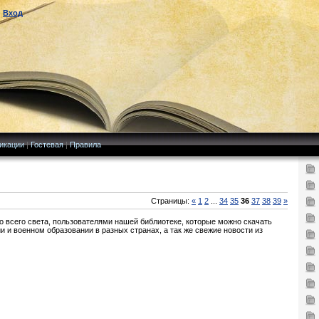
|
Вход
икации
|
Гостевая
|
Правила
Страницы:
«
1
2
...
34
35
36
37
38
39
»
о всего света, пользователями нашей библиотеке, которые можно скачать
ии и военном образовании в разных странах, а так же свежие новости из