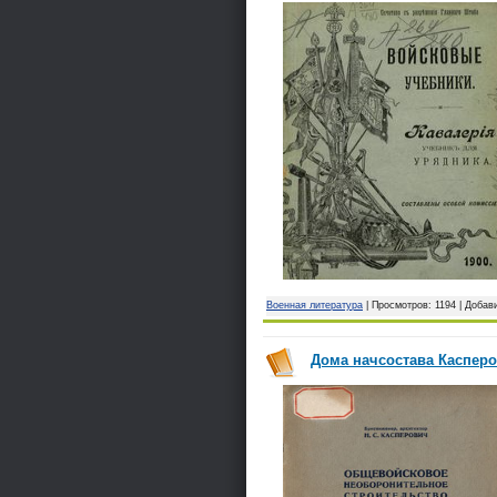
Военная литература
| Просмотров: 1194 | Добав
Дома начсостава Касперов