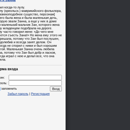
ил когда-то лулу.
лу (креольск.) маврикийского фольклора,
ловекоподобное существо, персонаж]
его была жена и была маленькая дочь,
орую звали Занна, а еще у них в доме
 маленький мальчик Зан, которого жена
у младенцем подобрала на дороге.
у часто говорил жене: «До чего мне
ется съесть Зана!» Но жена ему этого не
решала, потому что Зан был послушен,
долюбив и всегда занят делом. Он
огда не спорил с ними и был хорошим
гой. Маленькая Занна очень любила
а, потому что Зан был добр и ласков,
гда играл с нею и делал все, что она
ела.
рма входа
ин:
роль:
запомнить
Забыл пароль
|
Регистрация