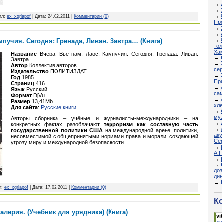
→
→
→
вил:
ex_xgrlapof
| Дата:
24.02.2011
|
Комментарии (0)
Пр
→
→
→
мпучия. Сегодня: Гренада, Ливан. Завтра… (Книга)
тол
Ха
Название
Вчера: Вьетнам, Лаос, Кампучия. Сегодня: Гренада, Ливан.
→
Завтра…
→
Автор
Коллектив авторов
сер
Издательство
ПОЛИТИЗДАТ
→
Год
1985
Пр
Страниц
416
→
Язык
Русский
са
Формат
DjVu
→
Размер
13,41Mb
хл
Для сайта
:
Русские книги
→
муз
Авторы сборника – учёные и журналисты-международники – на
→
конкретных фактах разоблачают
терроризм как составную часть
→
государственной политики США
на международной арене, политики,
аку
несовместимой с общепринятыми нормами права и морали, создающей
Сер
угрозу миру и международной безопасности.
→
А.Г
→
→
доз
ди
→
л:
ex_xgrlapof
| Дата:
17.02.2011
|
Комментарии (0)
К
лерия. (Учебник для урядника) (Книга)
vit
ло