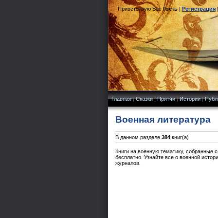
Приветствую Вас
Гость
|
Регистрация
Главная
|
Сказки
|
Притчи
|
Истории
|
Публ
Военная литература
В данном разделе
384
книг(а)
Книги на военную тематику, собранные с
бесплатно. Узнайте все о военной истор
журналов.