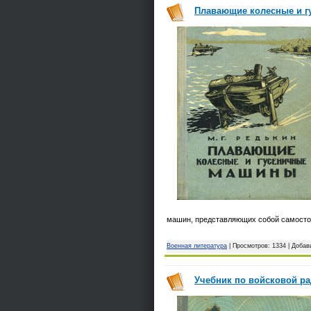
Плавающие колесные и гу
машин, представляющих собой самостоя
Военная литература
| Просмотров: 1334 | Доба
Учебник по войсковой рад