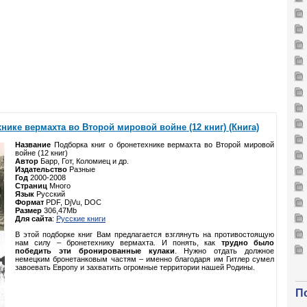
нике вермахта во Второй мировой войне (12 книг) (Книга)
Название
Подборка книг о бронетехнике вермахта во Второй мировой
войне (12 книг)
Автор
Барр, Гот, Коломиец и др.
Издательство
Разные
Год
2000-2008
Страниц
Много
Язык
Русский
Формат
PDF, DjVu, DOC
Размер
306,47Mb
Для сайта
:
Русские книги
В этой подборке книг Вам предлагается взглянуть на противостоящую
нам силу – бронетехнику вермахта. И понять, как
трудно было
победить эти бронированные кулаки
. Нужно отдать должное
немецким бронетанковым частям – именно благодаря им Гитлер сумел
завоевать Европу и захватить огромные территории нашей Родины.
П