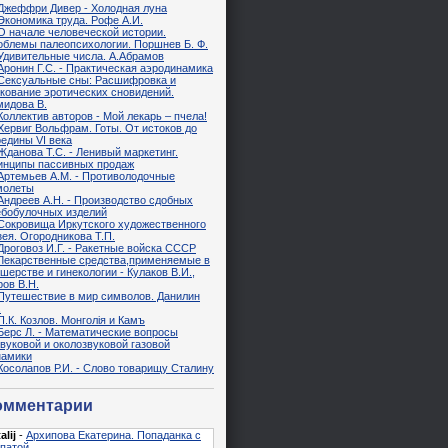
Джеффри Дивер - Холодная луна
Экономика труда. Рофе А.И.
О начале человеческой истории.
облемы палеопсихологии. Поршнев Б. Ф.
Удивительные числа. А.Абрамов
Аронин Г.С. - Практическая аэродинамика
Сексуальные сны: Расшифровка и
кование эротических сновидений.
мидова В.
Коллектив авторов - Мой лекарь – пчела!
Хервиг Вольфрам. Готы. От истоков до
едины VI века
Жданова Т.С. - Ленивый маркетинг.
инципы пассивных продаж
Артемьев А.М. - Противолодочные
молеты
Андреев А.Н. - Производство сдобных
ебобулочных изделий
Сокровища Иркутского художественного
ея. Огородникова Т.П.
Дроговоз И.Г. - Ракетные войска СССР
Лекарственные средства,применяемые в
шерстве и гинекологии - Кулаков В.И.,
ов В.Н.
Путешествие в мир символов. Данилин
.
П.К. Козлов. Монголiя и Камъ
Берс Л. - Математические вопросы
вуковой и околозвуковой газовой
намики
Косолапов Р.И. - Слово товарищу Сталину
омментарии
alij
-
Архипова Екатерина. Попаданка с
патой