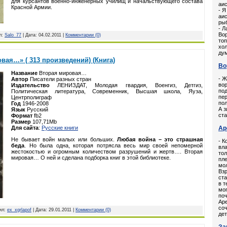
для курсантов военно-инженерных училищ и начальствующего состава
аис
Красной Армии.
- Я
аис
ры
- Л
Во
л:
Salo_77
| Дата:
04.02.2011
|
Комментарии (0)
топ
хол
дум
вая…» ( 313 произведений) (Книга)
Во
Название
Вторая мировая…
- Ж
Автор
Писатели разных стран
вор
Издательство
ЛЕНИЗДАТ, Молодая гвардия, Военгиз, Детгиз,
под
Политическая литература, Современник, Высшая школа, Яуза,
пер
Центрполиграф
пол
Год
1946-2008
А з
Язык
Русский
ста
Формат
fb2
Размер
107,71Mb
Ар
Для сайта
:
Русские книги
Не бывает войн малых или больших.
Любая война – это страшная
- К
беда
. Но была одна, которая потрясла весь мир своей непомерной
вла
жестокостью и огромным количеством разрушений и жертв…. Вторая
тол
мировая… О ней и сделана подборка книг в этой библиотеке.
пле
мол
Вз
ст
в т
мог
поч
Аре
со
вил:
ex_xgrlapof
| Дата:
29.01.2011
|
Комментарии (0)
дет
За