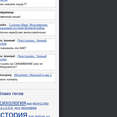
как скачать кнугу??
adgateway
-
менная книга!
kolru
-
Солонин Марк. Мозгоимение.
льшивая история Великой войны
пично еврейская антисоветчина.
ex_kromvel
-
Простоалекс. Черный
азлом
скачивать-то КАК?
ex_kromvel
-
Простоалекс. Черный
азлом
 ссылки на СКАЧИВАНИЕ уже не
убликуются?
tscsysrq
-
Wisenheim. Морской кулак-2
ожно читать.
блако тегов
сихология
искусство
мир
экономика
.A.L.K.E.R.
дети
история
для
любовь
на