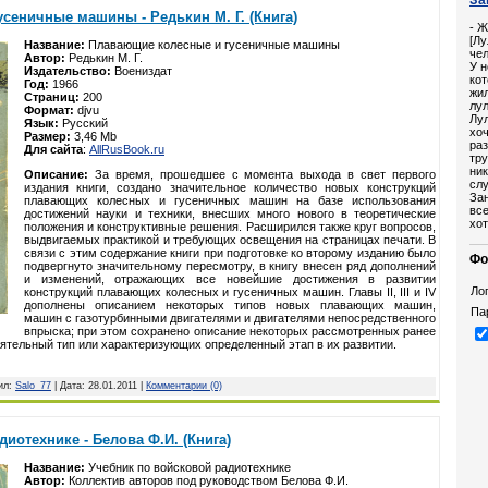
сеничные машины - Редькин М. Г. (Книга)
- Ж
[Лу
Название:
Плавающие колесные и гусеничные машины
че
Автор:
Редькин М. Г.
У н
Издательство:
Воениздат
кот
Год:
1966
жил
Страниц:
200
лул
Формат:
djvu
Лул
Язык:
Русский
хоч
Размер:
3,46 Mb
раз
Для сайта
:
AllRusBook.ru
тру
ник
Описание:
За время, прошедшее с момента выхода в свет первого
слу
издания книги, создано значительное количество новых конструкций
Зан
плавающих колесных и гусеничных машин на базе использования
все
достижений науки и техники, внесших много нового в теоретические
хот
положения и конструктивные решения. Расширился также круг вопросов,
выдвигаемых практикой и требующих освещения на страницах печати. В
связи с этим содержание книги при подготовке ко второму изданию было
Фо
подвергнуто значительному пересмотру, в книгу внесен ряд дополнений
и изменений, отражающих все новейшие достижения в развитии
Лог
конструкций плавающих колесных и гусеничных машин. Главы II, III и IV
дополнены описанием некоторых типов новых плавающих машин,
Па
машин с газотурбинными двигателями и двигателями непосредственного
впрыска; при этом сохранено описание некоторых рассмотренных ранее
тельный тип или характеризующих определенный этап в их развитии.
вил:
Salo_77
| Дата:
28.01.2011
|
Комментарии (0)
иотехнике - Белова Ф.И. (Книга)
Название:
Учебник по войсковой радиотехнике
Автор:
Коллектив авторов под руководством Белова Ф.И.