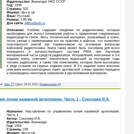
Издательство:
Воениздат НКО СССР
Год:
1938
Страниц:
320
Формат:
djvu в rar
Язык:
Русский
Размер:
7,85 Mb
Для сайта
:
AllRusBook.ru
Описание:
Учебник содержит сведения по радиотехнике, которые
необходимы для ясного понимания работы и применения современных
радиосредств связи. Весь технический материал, излагаемый в книге,
тесно увязан с применением его на практике в войсках, что позволяет
пользоваться книгой как справочником по основным вопросам
войсковой радиотехники. Книга также может быть пособием для всего
командного и начальствующего состава РККА при изучении
материальной части средств радиосвязи. Исправления, внесенные в 3-е
издание книги, отвечают значительно выросшей за последние годы
технике радиосвязи, а также тем пожеланиям, которые были высказаны
в ряде отзывов на первые издания книги. В 3-е издание книги внесены
описания многоэлектродных ламп, дуплексной схемы приемо-передачи
и произведены некоторые изменения в расположении материала.
вил:
Salo_77
| Дата:
28.01.2011
|
Комментарии (0)
ию огнем наземной артиллерии. Часть 1 - Соколова И.А.
Название:
Наставление по управлению огнем наземной артиллерии.
Часть 1
Автор:
Соколова И.А.
Издательство:
Воениздат
Год:
1964
Страниц:
239
Формат:
djvu в zip