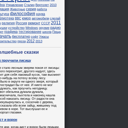
йна
Управление
Сталин
Вертолет
2010
иация
серия
Животные
работа
философия
льтура
наука
блиотека
юмор
ВВС
автомобили
сделай
2011
ремонт
религия
Россия
м
СССР
радио
рушки
устройство
Windows
оружие
графика
тестирование
орт
школа
Пища
ачать
бесплатно
софт
Ужасы
2012
роительство
проза
2013
олшебные сказки
к проучили лисицу
е стало лесным зверям покоя от лисицы:
ого перехитрит, другого надует, здесь
ет для себя лакомый кусок, там высмеет
о-нибудь на потеху всему лесу.
было в округе ни одного зверя, который
пострадал бы от нее. И никто не мог
думать, как проучить негодницу.
вот обезьяна думала-думала,
имасничала, пыхтела и наконец нашла
соб наказать лисицу. От радости она
екувырнулась и, соскочив с дерева,
сказала обо всем зайцу, жившему под
евом в норе. Тот выслушал ее и
оргал глазами.
ст и ворон
 те дни, когда аист и ворон были людьми,