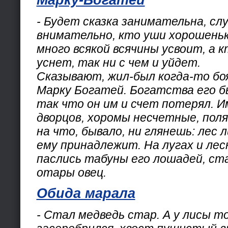
Марку-Богатей
- Будет сказка занимательна, с
внимательно, кто уши хорошеньк
много всякой всячины усвоит, а к
уснет, так ни с чем и уйдет.
Сказывают, жил-был когда-то бо
Марку Богатей. Богатства его 
так что он им и счет потерял. 
дворцов, хоромы несчетные, поля
на что, бывало, ни глянешь: лес л
ему принадлежит. На лугах и лес
паслись табуны его лошадей, ста
отары овец.
Обида марала
- Стал медведь стар. А у лисы т