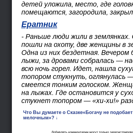
детей уложила, место, где голов
помещаются, загородила, закрыл
Ератник
- Раньше люди жили в землянках
пошли на охоту, две женщины в з
Одна из них бездетная. Вечером 
лыжи, за дровами собралась — на
всю ночь горел. Идет, нашла суху
топором стукнуть, оглянулась —
смеется тонким голоском. Женщ
на лыжах. Где остановится у сух
стукнет топором — «хи-хи!» раз
Что Вы думаете о Сказке«Богачу не подобае
мелочным»? ↓
Добавлять комментарии могут только зарегистриров