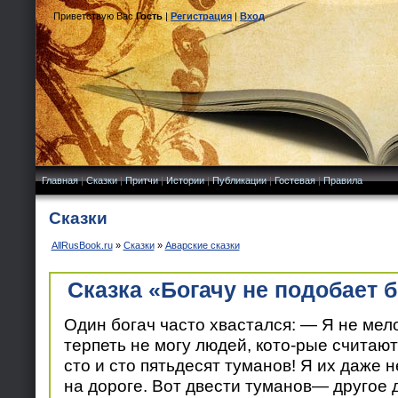
Приветствую Вас
Гость
|
Регистрация
|
Вход
Главная
|
Сказки
|
Притчи
|
Истории
|
Публикации
|
Гостевая
|
Правила
Сказки
AllRusBook.ru
»
Сказки
»
Аварские сказки
Сказка «Богачу не подобает
Один богач часто хвастался: — Я не мел
терпеть не могу людей, кото-рые считают
сто и сто пятьдесят туманов! Я их даже 
на дороге. Вот двести туманов— другое 