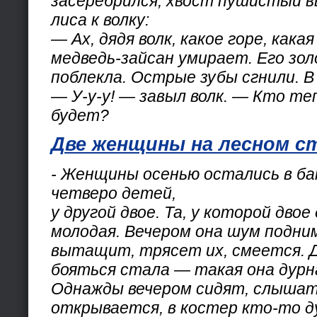
засеребрился, хвост пушистый в
лиса к волку:
— Ах, дядя волк, какое горе, кака
медведь-зайсан умирает. Его зо
поблекла. Острые зубы сгнили. В
— У-у-у! — завыл волк. — Кто те
будет?
Две женщины на лесном с
- Женщины осенью остались в бан
четверо детей,
у другой двое. Та, у которой дво
молодая. Вечером она шум подни
вытащит, трясет их, смеется. 
бояться стала — такая она дурн
Однажды вечером сидят, слышат
открывается, в костер кто-то 