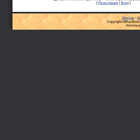
[
Регистрация
|
Вход
]
Sitemap
-
А
Copyright AllRusBook
Использ