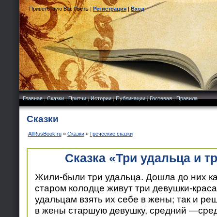
Приветствую Вас
Гость
|
Регистрация
|
Вход
Главная
|
Сказки
|
Притчи
|
Истории
|
Публикации
|
Гостевая
|
Правила
Сказки
AllRusBook.ru
»
Сказки
»
Греческие сказки
Сказка «Три удальца и т
Жили-были три удальца. Дошла до них как
старом колодце живут три девушки-краса
удальцам взять их себе в жены; так и ре
в жены старшую девушку, средний —сре