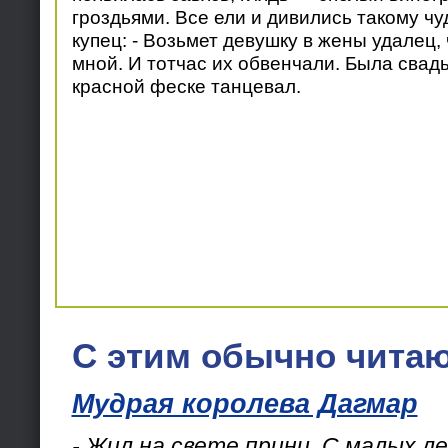
гроздьями. Все ели и дивились такому чуд
купец: - Возьмет девушку в жены удалец,
мной. И тотчас их обвенчали. Была свадь
красной феске танцевал.
С этим обычно читаю
Мудрая королева Дагмар
- Жил на свете принц. С малых л