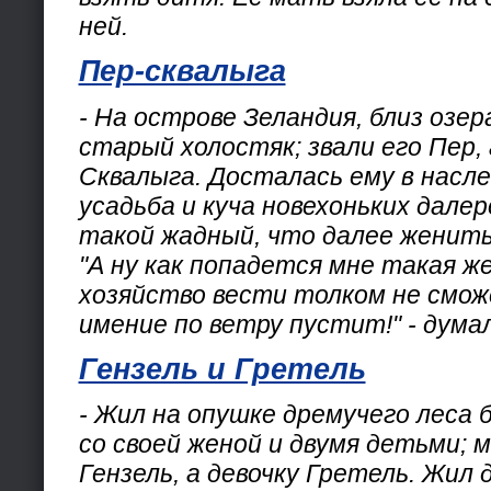
ней.
Пер-сквалыга
- На острове Зеландия, близ озер
старый холостяк; звали его Пер,
Сквалыга. Досталась ему в насл
усадьба и куча новехоньких далер
такой жадный, что далее женить
"А ну как попадется мне такая ж
хозяйство вести толком не смож
имение по ветру пустит!" - думал
Гензель и Гретель
- Жил на опушке дремучего леса 
со своей женой и двумя детьми; м
Гензель, а девочку Гретель. Жил 