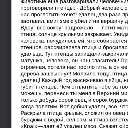
животные еще разговаривали человечьи
проговорили птенцы: - Добрый человек, с
нас проглотить хочет! Удалец два раза п
заставил, вмиг змею убил и на вершину 
Вдруг все вокруг задрожало — летит мат
птица, солнце крыльями закрывает. Увид
человека, почудилось ей, что собирается
птенцов, рассвирепела птица и бросилас
удальца. Тут птенцы запищали-закричали:
матушка, человека, он наш спаситель! П
огромная, хотела нас проглотить, а он е
дерева зашвырнул! Молвила тогда птица:
удалец! Каждый год высиживаю я яйца, н
губит птенцов. Чем отплатить тебе за т
можешь, перенеси ты меня в Верхний мир!
только добудь сорок овец и сорок бурдюк
когда полетим. Вот добыл удалец все, чт
Раскрыла птица крылья, сложил он овец 
бурдюки с водой, сел сам, и птица взлете
«Кра!»—дает ей удалец мясо. Скажет «К