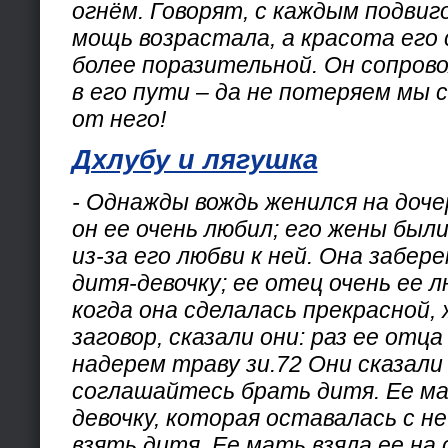
огнём. Говорят, с каждым подвиго
мощь возрастала, а красота его
более поразительной. Он сопров
в его пути – да не потеряем мы 
от него!
Дхлубу и лягушка
- Однажды вождь женился на доче
он ее очень любил; его жены был
из-за его любви к ней. Она забер
дитя-девочку; ее отец очень ее л
когда она сделалась прекрасной,
заговор, сказали они: раз ее отц
надерем траву зи.72 Они сказали
соглашайтесь брать дитя. Ее ма
девочку, которая оставалась с не
взять дитя. Ее мать взяла ее на 