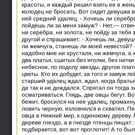
красоты, и каждый решил взять ее в жены
колодец не бросать. Вот сидит девушка в
ней средний удалец: - Хочешь ли серебра
пойдешь ли за меня замуж? - Нет,— отве
ни серебра, ни золота, не пойду за тебя
другой и спрашивает; - Хочешь ли, девуш
ли жемчуга, станешь ли моей невестой? 
надобно мне ни хрусталя, ни жемчуга, а 
два платья, сшитых без иголки, без нитки
небесное, по подолу звезды, другое плат
цветы. Кто их добудет, за того и замуж п
старший удалец ждал, ждал, когда братья
да так и не дождался. Спрятал он тогда з
осматриваться. Глядь, две овцы бегут. В
бежит, бросился на нее удалец, промахну
ловить черную, изловчился и схватил. П
овца в Нижний мир, к одинокому дереву.
дереве гнездо, а в гнезде птенцы пищат: 
подбирается, вот-вот проглотит! А то был