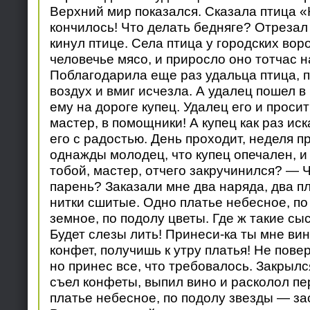
Верхний мир показался. Сказала птица «К
кончилось! Что делать бедняге? Отрезал 
кинул птице. Села птица у городских вор
человечье мясо, и приросло оно тотчас 
Поблагодарила еще раз удальца птица, п
воздух и вмиг исчезла. А удалец пошел в
ему на дороге купец. Удалец его и просит
мастер, в помощники! А купец как раз ис
его с радостью. День проходит, неделя п
однажды молодец, что купец опечален, и 
тобой, мастер, отчего закручинился? — Ч
парень? Заказали мне два наряда, два пла
нитки сшитые. Одно платье небесное, по
земное, по подолу цветы. Где ж такие сыс
Будет слезы лить! Принеси-ка ты мне вин
конфет, получишь к утру платья! Не пове
но принес все, что требовалось. Закрылс
съел конфеты, выпил вино и расколол пе
платье небесное, по подолу звезды — за