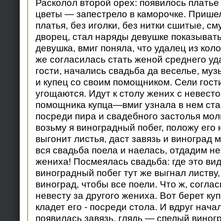
Расколол второй орех: появилось платье
цветы — запестрело в каморочке. Пришел
платья, без иголки, без нитки сшитые, с
дворец, стал наряды девушке показывать
девушка, вмиг поняла, что удалец из кол
же согласилась стать женой среднего уд
гости, начались свадьба да веселье, му
и купец со своим помощником. Сели гости 
угощаются. Идут к столу жених с невест
помощника купца—вмиг узнала в нем ста
посреди пира и свадебного застолья мол
возьму я виноградный побег, положу его н
выгонит листья, даст завязь и виноград 
вся свадьба поела и наелась, отдадим не
жениха! Посмеялась свадьба: где это ви
виноградный побег тут же выгнал листву, 
виноград, чтобы все поели. Что ж, соглас
невесту за другого жениха. Вот берет ку
кладет его - посреди стола. И вдруг нача
появилась завязь, глядь — спелый виног