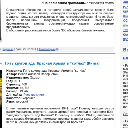
ав
"По полю танки грохотали..."
/Народная песня/
ку
Справочное обозрение не потеряло своей актуальности, хотя и было
би
издано почти 20 лет назад. Благодаря конструкторской мысли боевые
са
машины прошлых лет оказались очень жизнеспособными. И на их базе,
после небольшой модернизации, продолжает выпускаться
СС
бронетанковая техника, соответствующая самым современным
ор
представлениям.
те
В обозрении рассматривается более 350 образцов боевой техники.
бе
пр
В
л:
bagemas
| Дата:
25.02.2014
|
Комментарии (0)
Бл
. Пять кругов ада. Красная Армия в "котлах" (Книга)
- Р
мас
Название:
Пять кругов ада. Красная Армия в "котлах"
Жил
Автор:
Исаев Алексей Валерьевич
И б
Издательство:
Эксмо
люб
Год:
2011
вст
Страниц:
400
что
Формат:
rtf, fb2
вре
Размер:
19 мб
вто
Для сайта
:
Русские книги
ден
Качество:
хорошее
бул
Язык:
русский
пок
неч
В чем главные причины поражений 1941 года? Почему немцам раз за
разом удавалось окружать целые армии? Кто виноват в разгроме Юго-
Ле
Западного фронта под Киевом? И почему в ноябре 1941 г., впервые за
весь период блицкригов, немецкая военная машина дала сбой и замерла
- Б
всего в нескольких десятках километров от Кремля?
лес