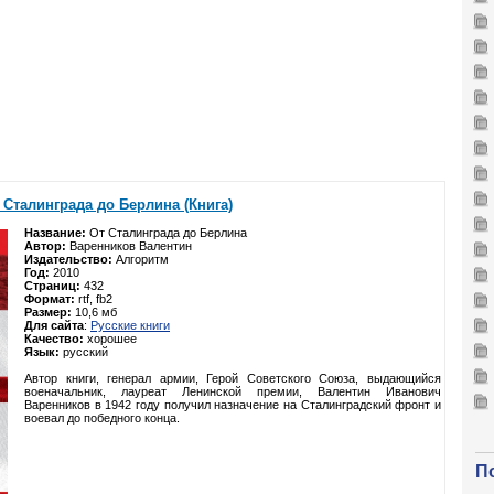
 Сталинграда до Берлина (Книга)
Название:
От Сталинграда до Берлина
Автор:
Варенников Валентин
Издательство:
Алгоритм
Год:
2010
Страниц:
432
Формат:
rtf, fb2
Размер:
10,6 мб
Для сайта
:
Русские книги
Качество:
хорошее
Язык:
русский
Автор книги, генерал армии, Герой Советского Союза, выдающийся
военачальник, лауреат Ленинской премии, Валентин Иванович
Варенников в 1942 году получил назначение на Сталинградский фронт и
воевал до победного конца.
П