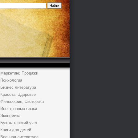
Маркетинг, Продажи
Психология
Бизнес литература
Красота, Здоровье
Философия, Эзотерика
Иностранные языки
Экономика
Бухгалтерский учет
Книги для детей
Военная литература