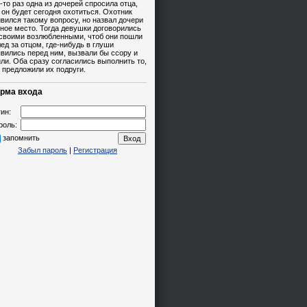
-то раз одна из дочерей спросила отца,
 он будет сегодня охотиться. Охотник
вился такому вопросу, но назвал дочери
ное место. Тогда девушки договорились
 своими возлюбленными, чтоб они пошли
ед за отцом, где-нибудь в глуши
вились перед ним, вызвали бы ссору и
ли. Оба сразу согласились выполнить то,
 предложили их подруги.
рма входа
ин:
роль:
запомнить
Забыл пароль
|
Регистрация