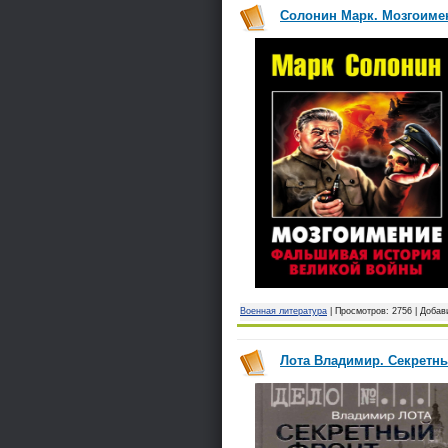
Солонин Марк. Мозгоиме
Военная литература
| Просмотров: 2756 | Доба
Лота Владимир. Секретны