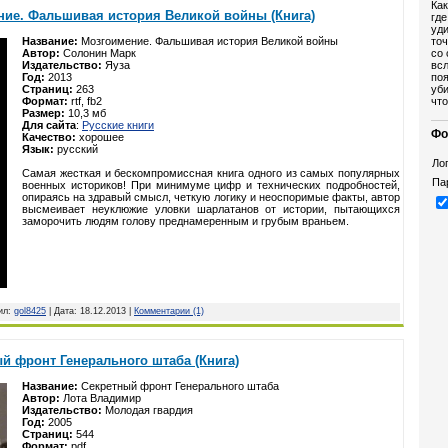
Как
ние. Фальшивая история Великой войны (Книга)
где
уди
точ
Название:
Мозгоимение. Фальшивая история Великой войны
со
Автор:
Солонин Марк
всл
Издательство:
Яуза
поя
Год:
2013
уби
Страниц:
263
что
Формат:
rtf, fb2
Размер:
10,3 мб
Для сайта
:
Русские книги
Фо
Качество:
хорошее
Язык:
русский
Лог
Самая жесткая и бескомпромиссная книга одного из самых популярных
Па
военных историков! При минимуме цифр и технических подробностей,
опираясь на здравый смысл, четкую логику и неоспоримые факты, автор
высмеивает неуклюжие уловки шарлатанов от истории, пытающихся
заморочить людям голову преднамеренным и грубым враньем.
вил:
gol8425
| Дата:
18.12.2013
|
Комментарии (1)
й фронт Генерального штаба (Книга)
Название:
Секретный фронт Генерального штаба
Автор:
Лота Владимир
Издательство:
Молодая гвардия
Год:
2005
Страниц:
544
Формат:
pdf