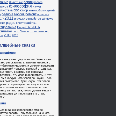
иация
серия
Животные
работа
философия
льтура
наука
блиотека
юмор
ВВС
автомобили
сделай
ремонт
религия
Россия
м
политика
2011
СР
игрушки
устройство
Windows
радио
графика
ужие
спорт
скачать
стирование
Пища
сплатно
софт
Ужасы
строительство
2012
оза
2013
олшебные сказки
анкафлор
асскажу вам одну историю. Хоть я и не
тер рассказывать, зато вы мастера с
-был один человек, и умел он колдовать.
ыл другой человек, который страть как
ил играть в карты. Вот однажды
ретились эти двое и сели играть. И тот,
 был колдун - его звали дон Хуан, - все
мя выигрывал. Дон Педро - так звали
рого - сперва проиграл ему все свои
ьги, потом колечко с пальца, потом
авку из галстука, потом другие вещи -
а наконец уж и проигрывать стало
его.
ший
ыло в одном королевстве глухое
истое болото. Тянулось оно на много