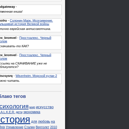
adgateway
-
менная книга!
kolru
-
Солонин Марк. Мозгоимение.
льшивая история Великой войны
пично еврейская антисоветчина.
ex_kromvel
-
Простоалекс. Черный
азлом
скачивать-то КАК?
ex_kromvel
-
Простоалекс. Черный
азлом
 ссылки на СКАЧИВАНИЕ уже не
убликуются?
tscsysrq
-
Wisenheim. Морской кулак-2
ожно читать.
блако тегов
сихология
искусство
мир
экономика
.A.L.K.E.R.
дети
история
для
любовь
на
йна
Управление
Сталин
Вертолет
2010