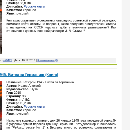
Размер:
38,8 мб
Для сайта
:
Русские книги
Качество:
хорошее
Язык:
русский
Книга рассказывает о секретных операциях советской военной разведки,
помогает найти ответы на вопросы, какие сведения о подготовке Гитлера
к нападению на СССР удалось добыть военным разведчикам? Как
относился к данным военной разведки И. В. Сталин?
л:
gol8425
| Дата:
10.12.2013
|
Комментарии (0)
945. Битва за Германию (Книга)
Название:
Разгром 1945. Битва за Германию
Автор:
Исаев Алексей
Издательство:
Яуза
Год:
2010
Страниц:
360
Формат:
rtf, fb2
Размер:
15,2 мб
Для сайта
:
Русские книги
Качество:
хорошее
Язык:
русский
На излете короткого зимнего дня 26 января 1945 года передовой отряд 5-
й ударной армии пересек границу Германии - "студебеккеры" понеслись
по "Рейхсштрассе № 1" к Берлину мимо островерхих фольварков и