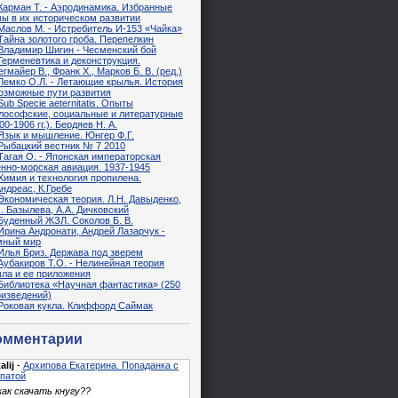
Карман Т. - Аэродинамика. Избранные
ы в их историческом развитии
Маслов М. - Истребитель И-153 «Чайка»
Тайна золотого гроба. Перепелкин
Владимир Шигин - Чесменский бой
Герменевтика и деконструкция.
гмайер В., Франк Х., Марков Б. В. (ред.)
Лемко О.Л. - Летающие крылья. История
возможные пути развития
Sub Specie aeternitatis. Опыты
лософские, социальные и литературные
00-1906 гг.). Бердяев Н. А.
Язык и мышление. Юнгер Ф.Г.
Рыбацкий вестник № 7 2010
Тагая О. - Японская императорская
нно-морская авиация. 1937-1945
Химия и технология пропилена.
ндреас, К.Гребе
Экономическая теория. Л.Н. Давыденко,
. Базылева, А.А. Дичковский
Буденный ЖЗЛ. Соколов Б. В.
Ирина Андронати, Андрей Лазарчук -
мный мир
Илья Бриз. Держава под зверем
Аубакиров Т.О. - Нелинейная теория
ла и ее приложения
Библиотека «Научная фантастика» (250
оизведений)
Роковая кукла. Клиффорд Саймак
омментарии
alij
-
Архипова Екатерина. Попаданка с
патой
как скачать кнугу??