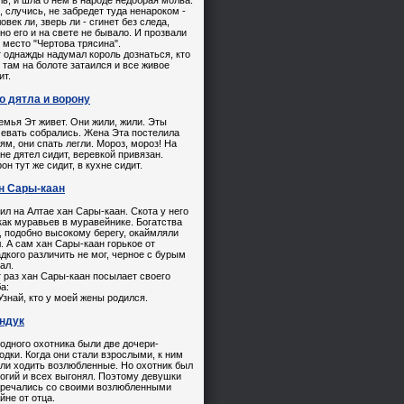
ь, и шла о нем в народе недобрая молва.
, случись, не забредет туда ненароком -
овек ли, зверь ли - сгинет без следа,
но его и на свете не бывало. И прозвали
 место "Чертова трясина".
 однажды надумал король дознаться, кто
 там на болоте затаился и все живое
ит.
о дятла и ворону
емья Эт живет. Они жили, жили. Эты
чевать собрались. Жена Эта постелила
ям, они спать легли. Мороз, мороз! На
не дятел сидит, веревкой привязан.
он тут же сидит, в кухне сидит.
н Сары-каан
ил на Алтае хан Сары-каан. Скота у него
ак муравьев в муравейнике. Богатства
, подобно высокому берегу, окаймляли
. А сам хан Сары-каан горькое от
дкого различить не мог, черное с бурым
ал.
 раз хан Сары-каан посылает своего
а:
знай, кто у моей жены родился.
ндук
 одного охотника были две дочери-
одки. Когда они стали взрослыми, к ним
ли ходить возлюбленные. Но охотник был
огий и всех выгонял. Поэтому девушки
тречались со своими возлюбленными
йне от отца.