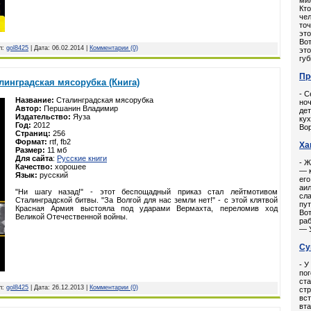
мил
Кто
чел
точ
это
Вот
л:
gol8425
| Дата:
06.02.2014
|
Комментарии (0)
это
губ
Пр
инградская мясорубка (Книга)
- С
Название:
Сталинградская мясорубка
но
Автор:
Першанин Владимир
дет
Издательство:
Яуза
кух
Год:
2012
Вор
Страниц:
256
Формат:
rtf, fb2
Ха
Размер:
11 мб
Для сайта
:
Русские книги
- Ж
Качество:
хорошее
— к
Язык:
русский
его
аил
"Ни шагу назад!" - этот беспощадный приказ стал лейтмотивом
сла
Сталинградской битвы. "За Волгой для нас земли нет!" - с этой клятвой
пут
Красная Армия выстояла под ударами Вермахта, переломив ход
Вот
Великой Отечественной войны.
раб
— У
Су
- У
пог
ста
л:
gol8425
| Дата:
26.12.2013
|
Комментарии (0)
стр
вс
вта