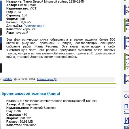
Название:
Танки Второй Мировой войны. 1939-1945
Автор:
Рестен Жан
b
Издательство:
АСТ
От
Год:
2013
Страниц:
186
Формат:
pdf
al
Размер:
50,6 мб
Фа
Для сайта
:
Русские книги
Ти
Качество:
хорошее
Язык:
русский
al
Эта фантастическая книга объединила в одном издании более 500
р
цветных рисунков, профилей и видов, составляющих обширное
А 
собрание работ Жана Рестена. Эта книга, включающая в себя
значительную часть его работы, предлагает читателю обзор боевых
танков, которые использовали обе воюющие стороны во Второй мировой
al
войне, ставшей Золотым веком танковой войны.
р
А
п
pr
л:
gol8425
| Дата:
02.03.2014
|
Комментарии (0)
м
 бронетанковой техники (Книга)
О
Название:
Обозрение отечественной бронетанковой техники
Автор:
А. В. Карпенко
П
Издательство:
Невский Бастион
Год:
1996
S.T
Страниц:
480
Формат:
pdf, fb2
Размер:
50,91 MB
Качество:
отличное
во