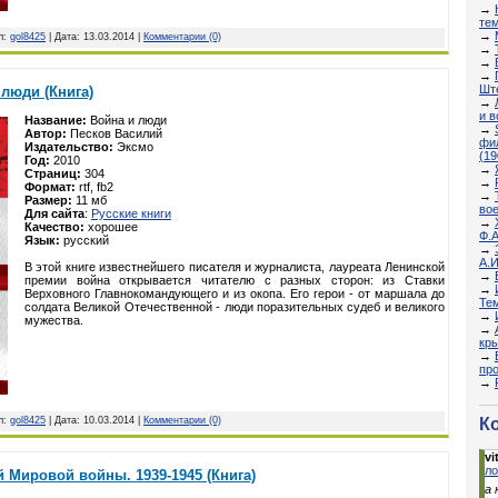
→
тем
→
л:
gol8425
| Дата:
13.03.2014
|
Комментарии (0)
→
→
→
Ште
люди (Книга)
→
и 
Название:
Война и люди
→
Автор:
Песков Василий
фи
Издательство:
Эксмо
(19
Год:
2010
→
Страниц:
304
→
Формат:
rtf, fb2
→
Размер:
11 мб
вое
Для сайта
:
Русские книги
→
Качество:
хорошее
Ф.А
Язык:
русский
→
А.И
В этой книге известнейшего писателя и журналиста, лауреата Ленинской
→
премии война открывается читателю с разных сторон: из Ставки
→
Верховного Главнокомандующего и из окопа. Его герои - от маршала до
Те
солдата Великой Отечественной - люди поразительных судеб и великого
→
мужества.
→
кры
→
пр
→
К
л:
gol8425
| Дата:
10.03.2014
|
Комментарии (0)
vit
ло
 Мировой войны. 1939-1945 (Книга)
а 