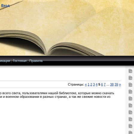
|
Вход
икации
|
Гостевая
|
Правила
Страницы:
«
1
2
3
4
5
6
7
...
38
39
»
о всего света, пользователями нашей библиотеке, которые можно скачать
ии и военном образовании в разных странах, а так же свежие новости из