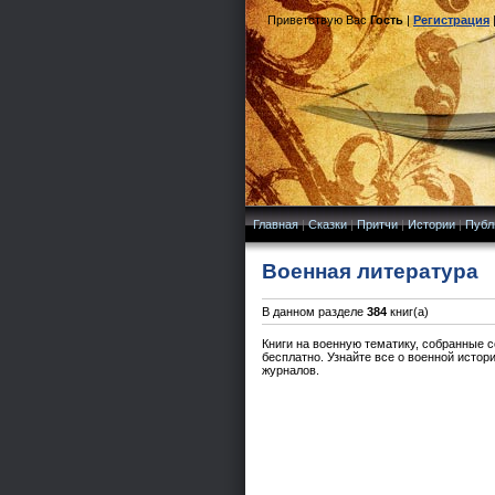
Приветствую Вас
Гость
|
Регистрация
Главная
|
Сказки
|
Притчи
|
Истории
|
Публ
Военная литература
В данном разделе
384
книг(а)
Книги на военную тематику, собранные с
бесплатно. Узнайте все о военной истор
журналов.