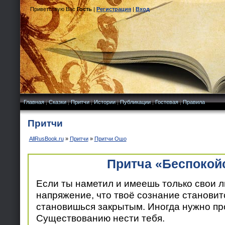
Приветствую Вас
Гость
|
Регистрация
|
Вход
Главная
|
Сказки
|
Притчи
|
Истории
|
Публикации
|
Гостевая
|
Правила
Притчи
AllRusBook.ru
»
Притчи
»
Притчи Ошо
Притча «Беспокой
Если ты наметил и имеешь только свои л
напряжение, что твоё сознание становитс
становишься закрытым. Иногда нужно пр
Существованию нести тебя.