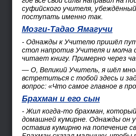
где все свои силы направил на п
суфийского учителя, убеждённый
поступать именно так.
Мозги-Тадао Ямагучи
- Однажды к Учителю пришёл путн
стол напротив Учителя и молча 
читает книгу. Примерно через ча
— О, Великий Учитель, я шёл мно
встретиться с тобой здесь и за
вопрос: «Что самое главное в пр
Брахман и его сын
- Жил когда-то брахман, который
домашней кумирне. Однажды он у
оставив кумирню на попечение св
Брахман сказал мальчику, чтобы