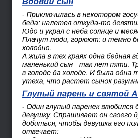
Вдовий сын
- Приключилась в некотором гос
беда: налетел откуда-то девяти
Юдо и украл с неба солнце и меся
Плачут люди, горюют: и темно бе
холодно.
А жила в тех краях одна бедная в
маленький сын - так лет пяти. Т
в голоде да холоде. И была одна 
утеха, что растет сынок разумн
Глупый парень и святой 
- Один глупый паренек влюбился 
девушку. Спрашивает он своего др
добиться, чтобы девушка его пол
отвечает: