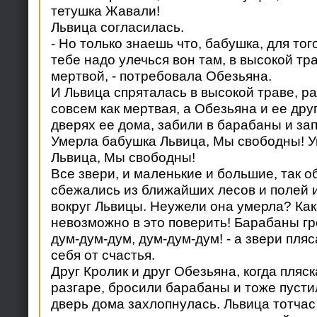
тетушка Жавали!
Львица согласилась.
- Но только знаешь что, бабушка, для то
тебе надо улечься вон там, в высокой тр
мертвой, - потребовала Обезьяна.
И Львица спряталась в высокой траве, ра
совсем как мертвая, а Обезьяна и ее дру
дверях ее дома, забили в барабаны и зап
Умерла бабушка Львица, Мы свободны! 
Львица, Мы свободны!
Все звери, и маленькие и большие, так о
сбежались из ближайших лесов и полей 
вокруг Львицы. Неужели она умерла? Как
невозможно в это поверить! Барабаны гр
дум-дум-дум, дум-дум-дум! - а звери пля
себя от счастья.
Друг Кролик и друг Обезьяна, когда пляс
разгаре, бросили барабаны и тоже пустил
дверь дома захлопнулась. Львица тотчас