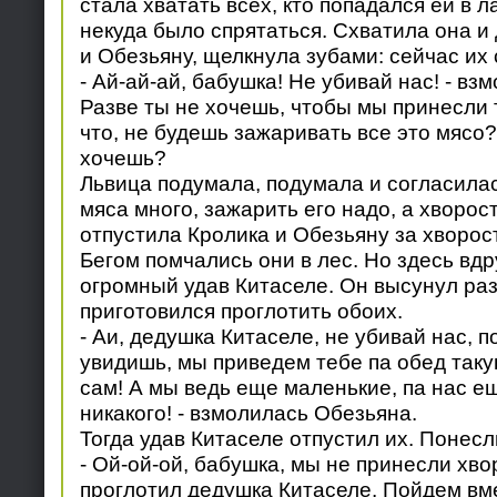
стала хватать всех, кто попадался ей в 
некуда было спрятаться. Схватила она и 
и Обезьяну, щелкнула зубами: сейчас их 
- Ай-ай-ай, бабушка! Не убивай нас! - вз
Разве ты не хочешь, чтобы мы принесли 
что, не будешь зажаривать все это мясо?
хочешь?
Львица подумала, подумала и согласилас
мяса много, зажарить его надо, а хворост
отпустила Кролика и Обезьяну за хворос
Бегом помчались они в лес. Но здесь вдр
огромный удав Китаселе. Он высунул ра
приготовился проглотить обоих.
- Аи, дедушка Китаселе, не убивай нас, 
увидишь, мы приведем тебе па обед таку
сам! А мы ведь еще маленькие, па нас ещ
никакого! - взмолилась Обезьяна.
Тогда удав Китаселе отпустил их. Понесл
- Ой-ой-ой, бабушка, мы не принесли хво
проглотил дедушка Китаселе. Пойдем вме