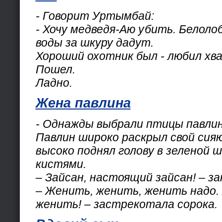
- Говорит Уртымбай:
- Хочу медведя-Аю убить. Белоло
воды за шкуру дадут.
Хороший охотник был - любил хв
Пошел.
Ладно.
Жена павлина
- Однажды выбрали птицы павлин
Павлин широко раскрыл свой сия
высоко поднял голову в зеленой 
кистями.
– Зайсан, настоящий зайсан! – з
– Женить, женить, женить надо.
женить! – застрекотала сорока.