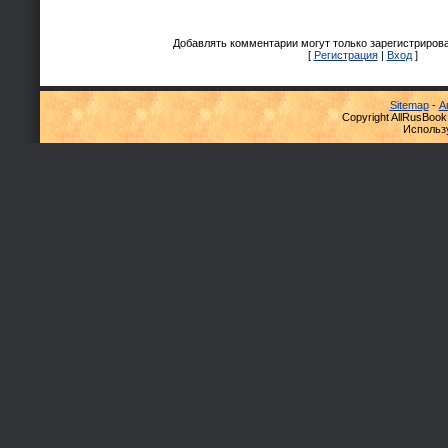
Добавлять комментарии могут только зарегистриров
[
Регистрация
|
Вход
]
Sitemap
-
А
Copyright AllRusBook
Использ