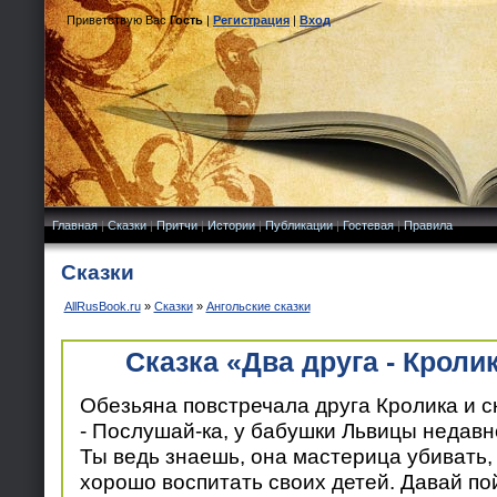
Приветствую Вас
Гость
|
Регистрация
|
Вход
Главная
|
Сказки
|
Притчи
|
Истории
|
Публикации
|
Гостевая
|
Правила
Сказки
AllRusBook.ru
»
Сказки
»
Ангольские сказки
Сказка «Два друга - Кроли
Обезьяна повстречала друга Кролика и с
- Послушай-ка, у бабушки Львицы недавн
Ты ведь знаешь, она мастерица убивать,
хорошо воспитать своих детей. Давай по