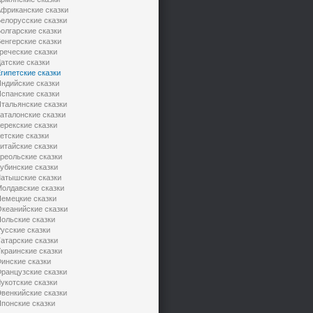
фриканские сказки
елорусские сказки
олгарские сказки
енгерские сказки
реческие сказки
атские сказки
гипетские сказки
ндийские сказки
спанские сказки
тальянские сказки
аталонские сказки
ерекские сказки
етские сказки
итайские сказки
реольские сказки
убинские сказки
атышские сказки
олдавские сказки
емецкие сказки
кеанийские сказки
ольские сказки
усские сказки
атарские сказки
краинские сказки
инские сказки
ранцузские сказки
укотские сказки
венкийские сказки
понские сказки