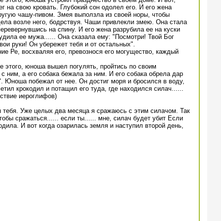
г на свою кровать. Глубокий сон одолел его. И его жена
ругую чашу-пивом. Змея выползла из своей норы, чтобы
ела возле него, бодрствуя. Чаши привлекли змею. Она стала
перевернувшись на спину. И его жена разрубила ее на куски
дила ее мужа...... Она сказала ему: "Посмотри! Твой Бог
вои руки! Он убережет тебя и от остальных".
е Ре, восхваляя его, превознося его могущество, каждый
ле этого, юноша вышел погулять, пройтись по своим
с ним, а его собака бежала за ним. И его собака обрела дар
". Юноша побежал от нее. Он достиг моря и бросился в воду,
метил крокодил и потащил его туда, где находился силач......
тствие иероглифов)
 тебя. Уже целых два месяца я сражаюсь с этим силачом. Так
чтобы сражаться...... если ты...... мне, силач будет убит Если
кодила. И вот когда озарилась земля и наступил второй день,