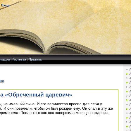
|
Вход
икации
|
Гостевая
|
Правила
А
А
А
зки
А
А
А
ка «Обреченный царевич»
А
А
ь, не имевший сына. И его величество просил для себя у
А
а. И они повелели, чтобы он был рожден ему. Он спал в эту же
А
беременела. После того как она завершила месяцы рождения,
А
А
А
А
А