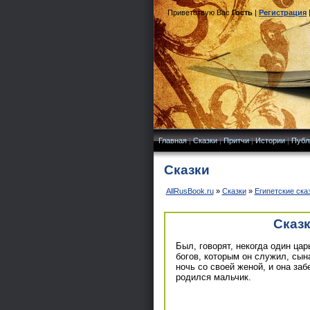
Приветствую Вас
Гость
|
Регистрация
Главная
|
Сказки
|
Притчи
|
Истории
|
Публ
Сказки
AllRusBook.ru
»
Сказки
»
Египетские ска
Сказ
Был, говорят, некогда один цар
богов, которым он служил, сын
ночь со своей женой, и она за
родился мальчик.