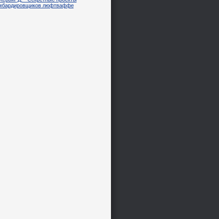
мбардировщиков люфтваффе