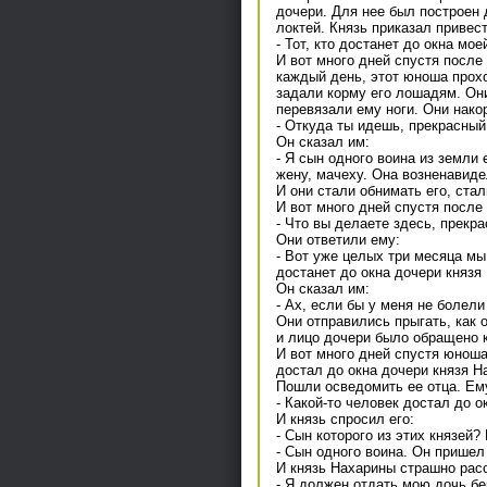
дочери. Для нее был построен 
локтей. Князь приказал привес
- Тот, кто достанет до окна мое
И вот много дней спустя после 
каждый день, этот юноша прохо
задали корму его лошадям. Он
перевязали ему ноги. Они нако
- Откуда ты идешь, прекрасны
Он сказал им:
- Я сын одного воина из земли
жену, мачеху. Она возненавиде
И они стали обнимать его, ста
И вот много дней спустя после
- Что вы делаете здесь, прекр
Они ответили ему:
- Вот уже целых три месяца мы
достанет до окна дочери князя 
Он сказал им:
- Ах, если бы у меня не болели
Они отправились прыгать, как 
и лицо дочери было обращено к
И вот много дней спустя юноша
достал до окна дочери князя Н
Пошли осведомить ее отца. Ем
- Какой-то человек достал до о
И князь спросил его:
- Сын которого из этих князей?
- Сын одного воина. Он пришел 
И князь Нахарины страшно рас
- Я должен отдать мою дочь бе