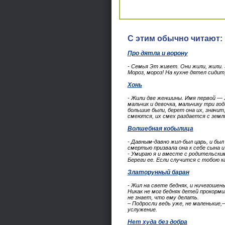
С этим обычно читают:
Про дятла и ворону
- Семья Эт живет. Они жили, жили.
Мороз, мороз! На кухне дятел сидит
Хонь
- Жили две женшины. Имя первой — Х
мальчик и девочка, мальчику три год
большие были, берет она их, значит
смеются, их смех раздается с земли
Волшебная кобылица
- Давным-давно жил-был царь, и был
смертью призвала она к себе сына и
- Умираю я и вместе с родительски
Береги ее. Если случится с тобою к
Златорунный баран
- Жил на свете бедняк, и ничегошен
Никак не мог бедняк детей прокормит
не знает, что ему делать.
– Подросли ведь уже, не маленькие
услужение.
Нет худа без добра