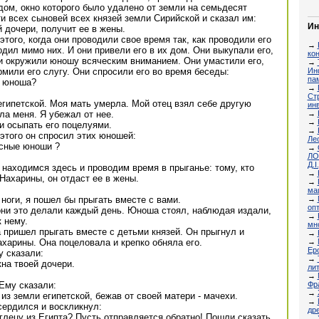
дом, окно которого было удалено от земли на семьдесят
ти всех сыновей всех князей земли Сирийской и сказал им:
Ин
й дочери, получит ее в жены.
этого, когда они проводили свое время так, как проводили его
→
дил мимо них. И они привели его в их дом. Они выкупали его,
ко
и окружили юношу всяческим вниманием. Они умастили его,
→
Ин
рмили его слугу. Они спросили его во время беседы:
па
й юноша?
→
Ст
 египетской. Моя мать умерла. Мой отец взял себе другую
ин
→
ла меня. Я убежал от нее.
→
ли осыпать его поцелуями.
→
 этого он спросил этих юношей:
Ле
асные юноши ?
→
ЛОР
Д.І
 находимся здесь и проводим время в прыганье: тому, кто
→
Нахарины, он отдаст ее в жены.
→
маш
→
 ноги, я пошел бы прыгать вместе с вами.
опт
они это делали каждый день. Юноша стоял, наблюдая издали,
→
 нему.
мн
 пришел прыгать вместе с детьми князей. Он прыгнул и
→
→
ахарины. Она поцеловала и крепко обняла его.
Еро
у сказали:
→
кна твоей дочери.
ли
→
Фр
 Ему сказали:
→
из земли египетской, бежав от своей матери - мачехи.
→
сердился и воскликнул:
др
глецу из Египта? Пусть отправляется обратно! Пошли сказать
→