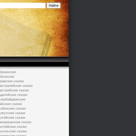
базинские
бхазские
варские сказки
встралийские сказки
встрийские сказки
дыгейские сказки
зербайджанские
йнские сказки
лбанские сказки
леутские сказки
лтайские сказки
мериканские сказки
нглийские сказки
нгольские сказки
рмянские сказки