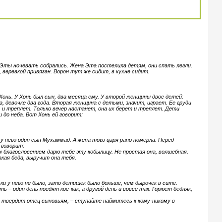
 Эты ночевать собрались. Жена Эта постелила детям, они спать легли.
, веревкой привязан. Ворон тут же сидит, в кухне сидит.
онь. У Хонь был сын, два месяца ему. У второй женщины двое детей:
а, девочке два года. Вторая женщина с детьми, значит, играет. Ее груди
, и треплет. Только вечер настанет, она их берет и треплет. Дети
 до неба. Вот Хонь ей говорит:
 у него один сын Мухаммад. А жена того царя рано померла. Перед
 говорит:
м благословением дарю тебе эту кобылицу. Не простая она, волшебная.
акая беда, выручит она тебя.
ьки у него не было, зато детишек было больше, чем дырочек в сите.
ь – один день поедят кое-как, а другой день и вовсе так. Горюет бедняк,
,– твердит отец сыновьям, – ступайте наймитесь к кому-никому в