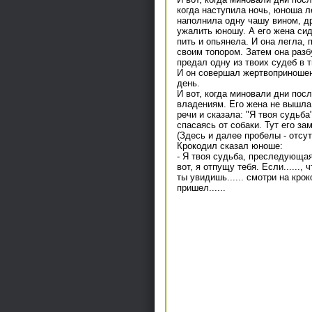
когда наступила ночь, юноша ле
наполнила одну чашу вином, д
ужалить юношу. А его жена сид
пить и опьянела. И она легла, 
своим топором. Затем она разбу
предал одну из твоих судеб в т
И он совершал жертвоприношени
день.
И вот, когда миновали дни пос
владениям. Его жена не вышла 
речи и сказала: "Я твоя судьба
спасаясь от собаки. Тут его за
(Здесь и далее пробелы - отсу
Крокодил сказал юноше:
- Я твоя судьба, преследующая
вот, я отпущу тебя. Если......, 
ты увидишь...... смотри на кро
пришел......