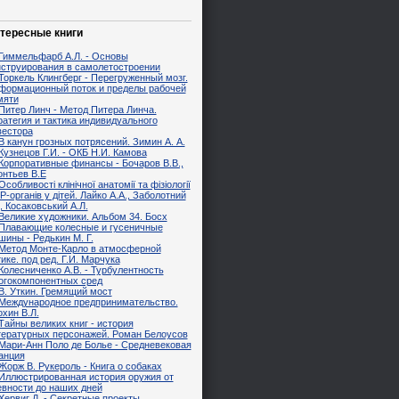
тересные книги
Гиммельфарб А.Л. - Основы
нструирования в самолетостроении
Торкель Клингберг - Перегруженный мозг.
формационный поток и пределы рабочей
мяти
Питер Линч - Метод Питера Линча.
ратегия и тактика индивидуального
вестора
В канун грозных потрясений. Зимин А. А.
Кузнецов Г.И. - ОКБ Н.И. Камова
Корпоративные финансы - Бочаров В.В.,
онтьев В.Е
Особливості клінічної анатомії та фізіології
-органів у дітей. Лайко А.А., Заболотний
., Косаковський А.Л.
Великие художники. Альбом 34. Босх
Плавающие колесные и гусеничные
ины - Редькин М. Г.
Метод Монте-Карло в атмосферной
ике. под ред. Г.И. Марчука
Колесниченко А.В. - Турбулентность
огокомпонентных сред
В. Уткин. Гремящий мост
Международное предпринимательство.
хин В.Л.
Тайны великих книг - история
тературных персонажей. Роман Белоусов
Мари-Анн Поло де Болье - Средневековая
анция
Жорж В. Рукероль - Книга о собаках
Иллюстрированная история оружия от
евности до наших дней
Хервиг Д. - Секретные проекты