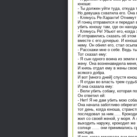
юноше:
- Ты должен уйти туда, откуда 
Но девушка схватила его. Она 
- Клянусь Ре-Харахти! Отнимут е
И гонец отправился и передал в
убить юношу там, где он наход
- Клянусь Ре! Убьют его,-когда 
И отправились сказать об этом 
вместе с его дочерью. И юноша
нему. Он обнял его, стал осыпа
- Расскажи мне о себе. Ведь ты
Тот сказал ему:
- Я сын одного воина из земли
жену. Она возненавидела меня,
И князь отдал ему в жены свою
всякого добра.
И вот [много дней] спустя юно
- Я отдан во власть трем судьб
И она сказала ему:
- Вели убить собаку, которая п
Он ответил ей:
- Нет! Я не дам убить мою соб
Она начала заботливо оберегат
тот день, когда юноша, странст
последовал за ним...... Крокод
жил со своей женой, у моря. А
выходить наружу, крокодил же 
солнце ...... они принимались 
месяцев.
И вот, когда миновали дни посл