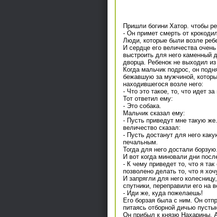
Пришли богини Хатор. чтобы ре
- Он примет смерть от крокодил
Люди, которые были возле ребе
И сердце его величества очень
выстроить для него каменный 
дворца. Ребенок не выходил из
Когда мальчик подрос, он подн
бежавшую за мужчиной, который
находившегося возле него:
- Что это такое, то, что идет 
Тот ответил ему:
- Это собака.
Мальчик сказал ему:
- Пусть приведут мне такую же.
величество сказал:
- Пусть достанут для него как
печальным.
Тогда для него достали борзую
И вот когда миновали дни посл
- К чему приведет то, что я та
позволено делать то, что я хочу
И запрягли для него колесниц
спутники, переправили его на в
- Иди же, куда пожелаешь!
Его борзая была с ним. Он отпр
питаясь отборной дичью пусты
Он прибыл к князю Нахарины. А