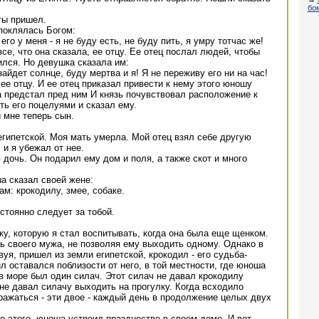
бо
ты пришел.
поклялась Богом:
го у меня - я не буду есть, не буду пить, я умру тотчас же!
се, что она сказала, ее отцу. Ее отец послал людей, чтобы
ился. Но девушка сказала им:
зайдет солнце, буду мертва и я! Я не переживу его ни на час!
ее отцу. И ее отец приказал привести к нему этого юношу
 предстал пред ним И князь почувствовал расположение к
ть его поцелуями и сказал ему.
 мне теперь сын.
 египетской. Моя мать умерла. Мой отец взял себе другую
 и я убежал от нее.
 дочь. Он подарил ему дом и поля, а также скот и много
ша сказал своей жене:
ам: крокодилу, змее, собаке.
остоянно следует за тобой.
аку, которую я стал воспитывать, когда она была еще щенком.
ь своего мужа, не позволяя ему выходить одному. Однако в
вуя, пришел из земли египетской, крокодил - его судьба-
ил оставался поблизости от него, в той местности, где юноша
 в море был один силач. Этот силач не давал крокодилу
не давал силачу выходить на прогулку. Когда всходило
сражаться - эти двое - каждый день в продолжение целых двух
е этого, юноша устроил празднество в своем доме. И вот,