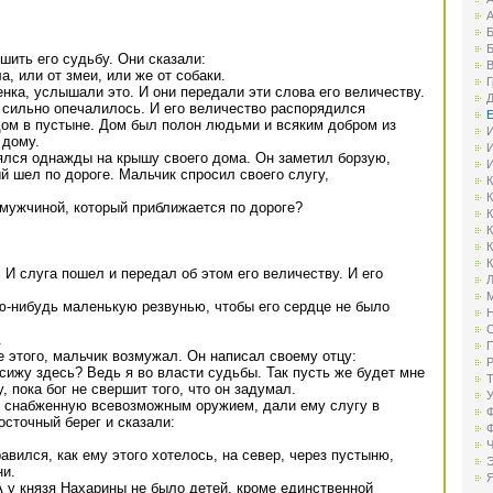
А
Б
Б
шить его судьбу. Они сказали:
В
а, или от змеи, или же от собаки.
Г
нка, услышали это. И они передали эти слова его величеству.
Д
 сильно опечалилось. И его величество распорядился
Е
дом в пустыне. Дом был полон людьми и всяким добром из
И
 дому.
И
ялся однажды на крышу своего дома. Он заметил борзую,
И
 шел по дороге. Мальчик спросил своего слугу,
К
К
за мужчиной, который приближается по дороге?
К
К
К
К
 И слуга пошел и передал об этом его величеству. И его
Л
М
ую-нибудь маленькую резвунью, чтобы его сердце не было
Н
О
.
П
е этого, мальчик возмужал. Он написал своему отцу:
Р
к сижу здесь? Ведь я во власти судьбы. Так пусть же будет мне
Т
, пока бог не свершит того, что он задумал.
У
у, снабженную всевозможным оружием, дали ему слугу в
Ф
осточный берег и сказали:
Ф
Ч
авился, как ему этого хотелось, на север, через пустыню,
Э
ни.
Я
 у князя Нахарины не было детей, кроме единственной