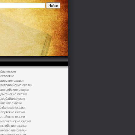
базинские
бхазские
варские сказки
встралийские сказки
встрийские сказки
дыгейские сказки
зербайджанские
йнские сказки
лбанские сказки
леутские сказки
лтайские сказки
мериканские сказки
нглийские сказки
нгольские сказки
рмянские сказки