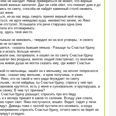
себе не находит. Никак примириться не может, что верный
своей жизнью заплатил. Дал он себе обет, что покинет дом и до
таясь по свету, способа не найдёт каменный столб оживить.
ал жене:
ься, из-за нас ведь смерть принял верный мой егерь.
ться, не идти неведомо куда, неизвестно зачем, но Янко
не отступит. Услышала эти речи старушка одна (она
тала его отговаривать:
ну, здесь твоё место.
.
тыньки не миновать,- твердил он на все уговоры,- я своего
ым не оставлю.
ешился,- сказала бывшая нянька.- Разыщи ты Счастье-Удачу.
а и искать больше нечего.
кали они, погоревали, и пошёл он по свету Счастье-Удачу
 шагал без роздыха, многих людей повстречал, со многими
на живая душа не могла сказать ему, где живет Счастье-
кой-то мельницы, зашёл он к мельнику, на ночлег попросился.
тник,- сказал ему мельник,- и кров получишь, и ужин.
нко, кто он такой и чего ради блуждает по свету.
ельник,- если найдёшь ты Счастье-Удачу, спроси у неё про
ерновов крутятся, есть у меня и сукновальня, и крупорушка, а
и свожу. В чем тут причина?
Счастье-Удачу разыщет, спросить про его беду.
ь и к вечеру пришёл в какое-то селение. Всюду уже спали,
ке горел свет. Янко постучался, вошёл. Видит, сидят у печи
дут. Девицы тоже с охотой пустили его ночевать, а когда
 непременно спросить Счастье-Удачу, отчего никто не берёт их
прядут усердно.