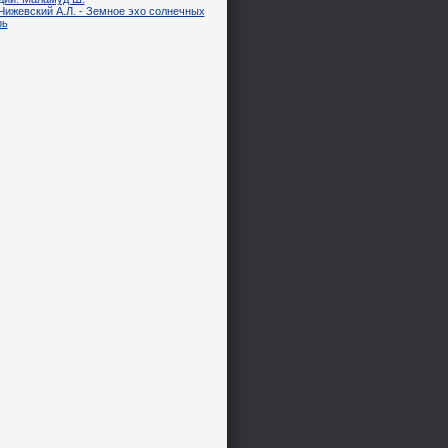
Чижевский А.Л. - Земное эхо солнечных
рь