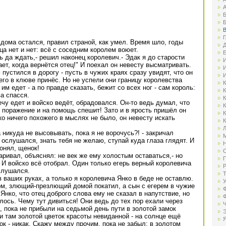
А
Б
Б
В
Г
 дома остался, правил страной, как умел. Время шло, годы
Д
ца нет и нет: всё с соседним королем воюет.
Е
ь да ждать,- решил наконец королевич.- Эдак я до старости
И
ет, когда вернётся отец!" И поехал он невесту высматривать.
И
пустился в дорогу - пусть в чужих краях сразу увидят, что он
И
его в клюве принёс. Но не успели они границу королевства
К
им едет - а по правде сказать, бежит со всех ног - сам король:
К
ва спасся.
К
чу едет и войско ведёт, обрадовался. Он-то ведь думал, что
К
о поражение и на помощь спешит! Зато и в ярость пришёл он
К
ко ничего похожего в мыслях не было, он невесту искать
К
Л
а никуда не высовывать, пока я не ворочусь?! - закричал
М
 ослушался, знать тебя не желаю, ступай куда глаза глядят. И
Н
онял, щенок!
О
аривал, объяснял: не век же ему холостым оставаться,- но
П
. И войско всё отобрал. Один только егерь верный королевича
Р
слушался.
Т
 ваших руках, а только я королевича Янко в беде не оставлю.
У
ом, злющий-презлющий домой покатил, а сын с егерем в чужие
Ф
Янко, что отец доброго слова ему не сказал в напутствие, но
Ф
лось. Чему тут дивиться! Они ведь до тех пор ехали через
Ч
, пока не прибыли на седьмой день пути в золотой замок
Э
и там золотой цветок красоты невиданной - на солнце ещё
Я
ок - никак. Скажу между прочим, пока не забыл: в золотом