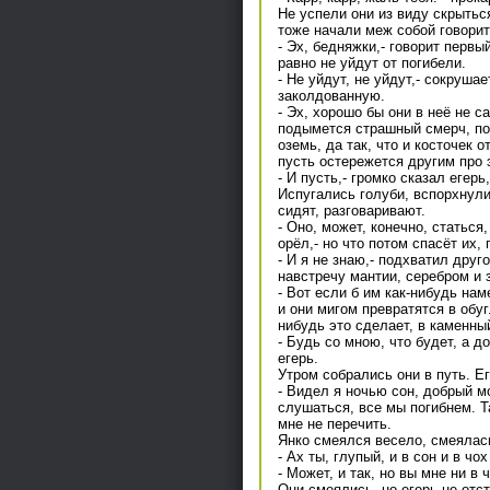
Не успели они из виду скрыться
тоже начали меж собой говорит
- Эх, бедняжки,- говорит первы
равно не уйдут от погибели.
- Не уйдут, не уйдут,- сокруша
заколдованную.
- Эх, хорошо бы они в неё не са
подымется страшный смерч, под
оземь, да так, что и косточек 
пусть остережется другим про э
- И пусть,- громко сказал егер
Испугались голуби, вспорхнули 
сидят, разговаривают.
- Оно, может, конечно, статься
орёл,- но что потом спасёт их, 
- И я не знаю,- подхватил друг
навстречу мантии, серебром и з
- Вот если б им как-нибудь нам
и они мигом превратятся в обу
нибудь это сделает, в каменны
- Будь со мною, что будет, а д
егерь.
Утром собрались они в путь. Ег
- Видел я ночью сон, добрый м
слушаться, все мы погибнем. Т
мне не перечить.
Янко смеялся весело, смеялась
- Ах ты, глупый, и в сон и в чо
- Может, и так, но вы мне ни в
Они смеялись, но егерь не отс