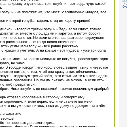
→
, а на крышу опустились три голубя и - вот ведь чудо какое! -
бу
ь.
й голубь,- не поможет им, что мост благополучно минуют, всё
ется и второй голубь,- король-отец им карету пришлёт
дились! - говорит третий голубь.- Ведь если сядут, тотчас
хватит их вместе с лошадьми и каретой, а потом бросит
от них не останется. Но если кто-то наш разговор подслушает,
то рассказывать, не то до пояса окаменеет.
ь, чтоб услышали голуби,- всё равно расскажу.
с крыши и улетели. А на крыше - вот чудеса! - уже три орла
, что ни мост, ни карета молодых не погубят,- рассуждает один
право, не знаю.
ой.- В городе говорят, что король-отец вышлет сыну и невестке
олотом шитые, с тем, чтоб они сразу в них облачились.
екнуть,- вздохнул третий орёл,- что стоит им те мантии надеть,
гленные головешки. Но мы им сказать не можем, а если кто-
й столб превратится.
оброго Янко погубить не позволю! - громко воскликнул храбрый
ерь отозвал королевича в сторону и говорит ему:
ой королевич, и знаю верно: если не станете вы меня
ак что вы уж поклянитесь, пока до дому не доедем, ни в чём
 и жена его.
х веришь!
 чём не перечьте до самого дома!
тупался. Наконец Янко поклялся, что будет ему во всем