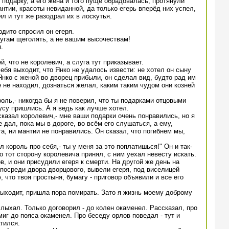
подарку, а его жена и того пуще обрадовалась, протянули
нтии, красоты невиданной, да только егерь вперёд них успел,
л и тут же разодрал их в лоскутья.
рдито спросил он егеря.
слугам щеголять, а не вашим высочествам!
.
, что не королевич, а слуга тут приказывает.
ебя выходит, что Янко не удалось извести: не хотел он сыну
Янко с женой во дворец прибыли, он сделал вид, будто рад им
 не находил, дознаться желал, каким таким чудом они козней
ороль,- никогда бы я не поверил, что ты подарками отцовыми
усу пришлись. А я ведь как лучше хотел.
 сказал королевич,- мне ваши подарки очень понравились, но я
дал, пока мы в дороге, во всём его слушаться, а ему,
а, ни мантии не понравились. Он сказал, что погибнем мы,
ал король про себя,- ты у меня за это поплатишься!" Он и так-
что тот сторону королевича принял, с ним уехал невесту искать.
в, и они присудили егеря к смерти. На другой же день на
посреди двора дворцового, вывели егеря, под виселицей
 что твоя простыня, бумагу - приговор объявили и все его
- выходит, пришла пора помирать. Зато я жизнь моему доброму
слыхал. Только договорил - до колен окаменел. Рассказал, про
 миг до пояса окаменел. Про беседу орлов поведал - тут и
тился.