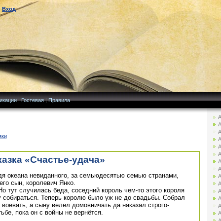
|
Вход
икации
|
Гостевая
|
Правила
А
А
А
зки
А
А
А
казка «Счастье-удача»
А
А
дя океана невиданного, за семьюдесятью семью странами,
А
его сын, королевич Янко.
А
о тут случилась беда, соседний король чем-то этого короля
А
 собираться. Теперь королю было уж не до свадьбы. Собрал
А
 воевать, а сыну велел домовничать да наказал строго-
А
ьбе, пока он с войны не вернётся.
А
А