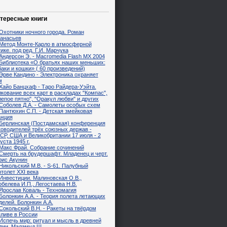
тересные книги
Охотники ночного города. Роман
анасьев
Метод Монте-Карло в атмосферной
ике. под ред. Г.И. Марчука
Андерсон Э. - Macromedia Flash MX 2004
Библиотека «О братьях наших меньших:
аки и кошки» ( 60 произведений)
Эрве Кандино - Электроника охраняет
м
Хайо Банцхаф - Таро Райдера-Уэйта.
кование всех карт в раскладах "Компас",
епое пятно", "Оракул любви" и других
Соболев Д.А. - Самолеты особых схем
Пантюхин С.П. - Детская змейковая
анция
Берлинская (Постдамская) конференция
ководителей трёх союзных держав -
СР, США и Великобритании 17 июля - 2
уста 1945 г.
Макс Фрай. Собрание сочинений
Смерть на брудершафт. Младенец и черт.
рис Акунин
Никольский М.В. - S-61. Палубный
толет XXI века
Инвестиции. Малиновская О.В.,
белева И.П., Легостаева Н.В.
Ярослав Коваль - Техномагия
Болонкин А.А. - Теория полета летающих
елей. Болонкин А.А.
Сокольский В.Н. - Ракеты на твёрдом
пливе в России
Испечь мир: ритуал и мысль в древней
дии. Маламуд Ш.