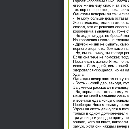
Горюет королевич Янко, места 
егерь жизнь ему спас и за это 
тех пор не вернётся, пока, ски
Однажды вечером он так и сказ
- Не могу больше дома остават
Жена плакала, молила его оста
сказал, что от решения своего 
королевича вынянчила), тоже с
- Не ходи никуда, не бросай же
Но королевич никого не слушал
- Другой жизни не бывать, смер
верного егеря столбом каменн
- Ну, сынок, вижу, ты твердо р
Если она тебе не поможет, тогд
Простился с женою Янко, попла
искать. Семь дней, семь ночей
здоровался-прощался, но ни од
Удача.
Однажды вечер застал его у ка
- Гость - божий дар, заходи, пу
За ужином рассказал мельнику Я
- Эх, королевич,- сказал ему м
меня: на моей мельнице семь ж
я все-таки едва концы с концам
Пообещал Янко мельнику, если 
Утром он опять двинулся в пут
только в одном домике-невелич
три девицы и усердно пряжу пря
узнали, кого он ищет, наказали
замуж, хотя они каждый вечер 