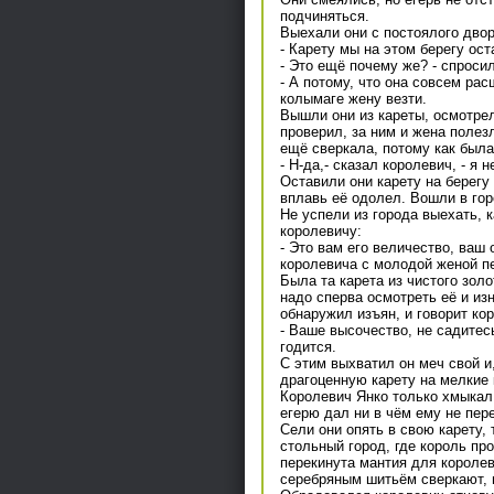
подчиняться.
Выехали они с постоялого двора
- Карету мы на этом берегу ост
- Это ещё почему же? - спросил
- А потому, что она совсем рас
колымаге жену везти.
Вышли они из кареты, осмотрел
проверил, за ним и жена полезл
ещё сверкала, потому как была 
- Н-да,- сказал королевич, - я
Оставили они карету на берегу
вплавь её одолел. Вошли в гор
Не успели из города выехать, 
королевичу:
- Это вам его величество, ваш 
королевича с молодой женой пе
Была та карета из чистого золо
надо сперва осмотреть её и изн
обнаружил изъян, и говорит ко
- Ваше высочество, не садитесь
годится.
С этим выхватил он меч свой и,
драгоценную карету на мелкие 
Королевич Янко только хмыкал 
егерю дал ни в чём ему не пер
Сели они опять в свою карету,
стольный город, где король пр
перекинута мантия для королеви
серебряным шитьём сверкают, 