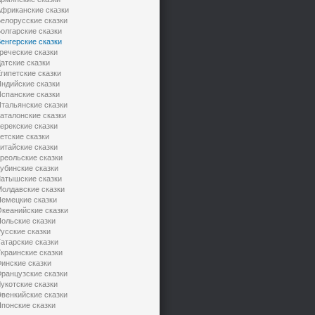
фриканские сказки
елорусские сказки
олгарские сказки
енгерские сказки
реческие сказки
атские сказки
гипетские сказки
ндийские сказки
спанские сказки
тальянские сказки
аталонские сказки
ерекские сказки
етские сказки
итайские сказки
реольские сказки
убинские сказки
атышские сказки
олдавские сказки
емецкие сказки
кеанийские сказки
ольские сказки
усские сказки
атарские сказки
краинские сказки
инские сказки
ранцузские сказки
укотские сказки
венкийские сказки
понские сказки