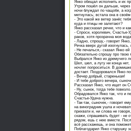
Янко обещал исполнить и их пр
Утром пошёл он дальше, через 
ночи блуждал по чащобе, а когд
метнулась; встала она в своём
- Это какой же ветер занёс теб
куда и птицы не залетают?
Янко рассказал речке, что и как
- Спроси, королевич, Счастье-У
раков, хотя прозрачна моя вода
- Ладно, спрошу,- говорит Янко
Речка вверх дугой изогнулась, 
- Не печалься,- сказал Янко ей
Обязательно спрошу про твою 
Выбрался Янко из дремучего ле
Шел, шел, а лугу ни конца нет
ночлег попроситься. В домишке
достает. Поздоровался Янко по
- Вечер добрый, старенькая!
- И тебе доброго вечера, сыноч
Рассказал Янко, что ищет он С
- Ну, сынок, тогда тебе повезло
Обрадовался Янко так, что и п
Счастье-Удача нужна.
- Так-так, сыночек,- говорит е
на виноградник ушла и ночевать
прихвати и, ни слова не говоря
скажи, спрашивать будет - не о
рядом, ешь с нею вместе. После
всё расскажешь, и она поможет
Поблагодарил Янко старушку за