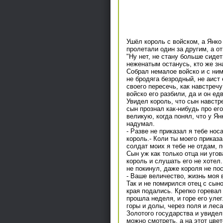
Ушёл король с войском, а Янко
пролетали один за другим, а от
"Ну нет, не стану больше сидет
неженатым останусь, кто же зна
Собрал немалое войско и с ним 
не бродяга безродный, не аист 
своего пересечь, как навстречу 
войско его разбили, да и он ед
Увидел король, что сын навстре
сын прознал как-нибудь про ег
великую, когда понял, что у Ян
надумал.
- Разве не приказал я тебе нос
король.- Коли ты моего приказа
солдат моих я тебе не отдам, п
Сын уж как только отца ни угов
король и слушать его не хотел
не покинул, даже короля не по
- Ваше величество, жизнь моя в
Так и не помирился отец с сын
края подались. Крепко горевал 
прошла неделя, и горе его улег
горы и долы, через поля и леса
Золотого государства и увидел
можно смотреть, а на этот цвет