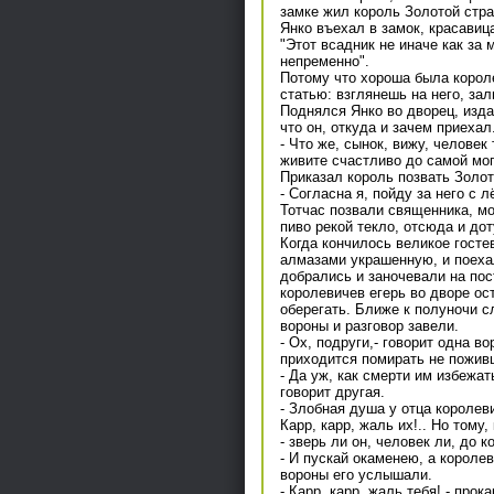
замке жил король Золотой стра
Янко въехал в замок, красавица
"Этот всадник не иначе как за м
непременно".
Потому что хороша была короле
статью: взглянешь на него, за
Поднялся Янко во дворец, издал
что он, откуда и зачем приеха
- Что же, сынок, вижу, человек
живите счастливо до самой мог
Приказал король позвать Золот
- Согласна я, пойду за него с 
Тотчас позвали священника, мо
пиво рекой текло, отсюда и до
Когда кончилось великое госте
алмазами украшенную, и поеха
добрались и заночевали на пос
королевичев егерь во дворе ос
оберегать. Ближе к полуночи с
вороны и разговор завели.
- Ох, подруги,- говорит одна в
приходится помирать не пожив
- Да уж, как смерти им избежат
говорит другая.
- Злобная душа у отца королеви
Карр, карр, жаль их!.. Но тому
- зверь ли он, человек ли, до к
- И пускай окаменею, а королев
вороны его услышали.
- Карр, карр, жаль тебя! - прок