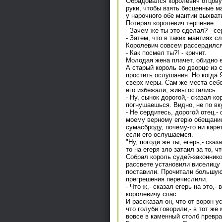
Обрадовался королевич отцову 
руки, чтобы взять бесценные ма
у нарочного обе мантии выхвати
Потерял королевич терпение.
- Зачем же ты это сделал? - се
- Затем, что в таких мантиях 
Королевич совсем рассердился
- Как посмел ты?! - кричит.
Молодая жена плачет, обидно ей
А старый король во дворце из с
простить ослушания. Но когда 
сверх меры. Сам же места себе
его избежали, живы остались.
- Ну, сынок дорогой,- сказал к
погнушаешься. Видно, не по вк
- Не сердитесь, дорогой отец,-
моему верному егерю обещание 
сумасброду, почему-то ни карет
если его ослушаемся.
"Ну, погоди же ты, егерь,- сказ
то на егеря зло затаил за то, 
Собрал король судей-законнико
рассвете установили виселицу 
поставили. Прочитали большую,
прегрешения перечислили.
- Что ж,- сказал егерь на это,
королевичу спас.
И рассказал он, что от ворон у
что голуби говорили,- в тот же
вовсе в каменный столб превра