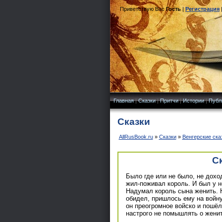
Приветствую Вас
Гость
|
Регистрация
Главная
|
Сказки
|
Притчи
|
Истории
|
Публ
Сказки
AllRusBook.ru
»
Сказки
»
Венгерские ска
С
Было где или не было, не дохо
жил-поживал король. И был у н
Надумал король сына женить. Н
обидел, пришлось ему на войну
он преогромное войско и пошёл
настрого не помышлять о женит