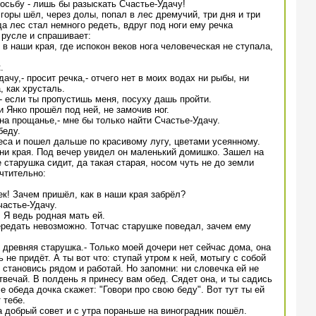
осьбу - лишь бы разыскать Счастье-Удачу!
горы шёл, через долы, попал в лес дремучий, три дня и три
а лес стал немного редеть, вдруг под ноги ему речка
 русле и спрашивает:
я в наши края, где испокон веков нога человеческая не ступала,
.
дачу,- просит речка,- отчего нет в моих водах ни рыбы, ни
, как хрусталь.
,- если ты пропустишь меня, посуху дашь пройти.
и Янко прошёл под ней, не замочив ног.
 на прощанье,- мне бы только найти Счастье-Удачу.
беду.
са и пошел дальше по красивому лугу, цветами усеянному.
, ни края. Под вечер увидел он маленький домишко. Зашел на
 старушка сидит, да такая старая, носом чуть не до земли
чтительно:
ек! Зачем пришёл, как в наши края забрёл?
частье-Удачу.
. Я ведь родная мать ей.
ередать невозможно. Тотчас старушке поведал, зачем ему
му древняя старушка.- Только моей дочери нет сейчас дома, она
 не придёт. А ты вот что: ступай утром к ней, мотыгу с собой
, становись рядом и работай. Но запомни: ни словечка ей не
твечай. В полдень я принесу вам обед. Сядет она, и ты садись
 обеда дочка скажет: "Говори про свою беду". Вот тут ты ей
 тебе.
 добрый совет и с утра пораньше на виноградник пошёл.