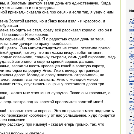
ны, а Золотым цветком звали дочь его единственную. Когда
 у окна сидела и его увидела.
Ин
ной приехал,- сказала она про себя,- а если так, я уеду с ним
→
вна Золотой цветок, но и Янко всем взял - и красотою, и
Аф
любуешься.
→
опт
ека заходить не стал, сразу всё рассказал королю: кто он и
→
л. Понравился Янко королю.
→
 ты серьёзный, прямой. Я с радостью отдам дочь за тебя,
соб
илы, коли дочери по нраву придёшься.
→
до
ой цветок. Она мяться-стыдиться не стала, ответила прямо:
→
лёгкой душой, потому что по глазам вижу: любит он меня.
Тол
лодых обвенчали, свадьбу сыграли, семь дней пировали, мёд-
"Сл
туда всё затопило, и ещё на кривой вершок дальше.
→
→
ванье, запрягли шесть красавцев коней в золотую карету,
ст
ли молодые на родину Янко. Уже к вечеру до границы
→
тоялом дворе. Молодые сразу почивать отправились, но
ру
тался, решил глаз не смыкать, Янко с молодой женой
СС
авг
лышит егерь, опустились на крышу постоялого двора три
→
→
орона,- жалко мне этих юных супругов. Такие они красивые, а
Бо
ши!
→
вер
ь: ведь завтра под их каретой проломится золотой мост! -
→
Ско
ча! - говорит третья ворона.- Это он приказал мост подпилить.
→
, кто перескажет королевичу от нас услышанное, худо придётся
→
мод
олен окаменеет.
→
ичу расскажу про измену! - сказал егерь громко, так, что
то
→
аркали вороны и улетели.
Ин