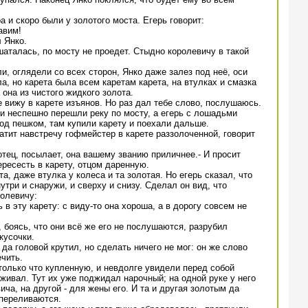
 и скоро были у золотого моста. Егерь говорит:
авим!
 Янко.
шаталась, по мосту не проедет. Стыдно королевичу в такой
и, оглядели со всех сторон, Янко даже залез под неё, оси
а, но карета была всем каретам карета, на втулках и смазка
она из чистого жидкого золота.
 не вижу в карете изъянов. Но раз дал тебе слово, послушаюсь.
 и неспешно перешли реку по мосту, а егерь с лошадьми
од пешком, там купили карету и поехали дальше.
катит навстречу гофмейстер в карете раззолоченной, говорит
отец, посылает, она вашему званию приличнее.- И просит
ресесть в карету, отцом даренную.
та, даже втулка у колеса и та золотая. Но егерь сказал, что
утри и снаружи, и сверху и снизу. Сделал он вид, что
ролевичу:
 в эту карету: с виду-то она хороша, а в дорогу совсем не
 боясь, что они всё же его не послушаются, разрубил
кусочки.
да головой крутил, но сделать ничего не мог: он же слово
ечить.
 только что купленную, и невдолге увидели перед собой
оживал. Тут их уже поджидал нарочный; на одной руке у него
ча, на другой - для жены его. И та и другая золотым да
переливаются.