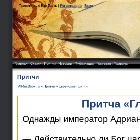
Приветствую Вас
Гость
|
Регистрация
|
Вход
Главная
|
Сказки
|
Притчи
|
Истории
|
Публикации
|
Гостевая
|
Правила
Притчи
AllRusBook.ru
»
Притчи
»
Еврейские притчи
Притча «Г
Однажды император Адриан 
— Действительно ли Бог ца