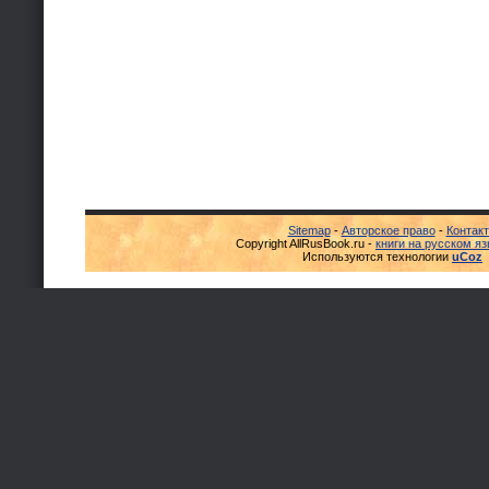
Sitemap
-
Авторское право
-
Контак
Copyright AllRusBook.ru -
книги на русском я
Используются технологии
uCoz