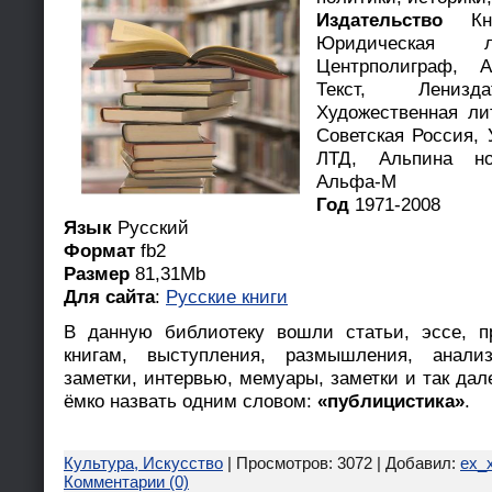
Издательство
Кни
Юридическая ли
Центрполиграф, А
Текст, Ленизд
Художественная ли
Советская Россия, 
ЛТД, Альпина но
Альфа-М
Год
1971-2008
Язык
Русский
Формат
fb2
Размер
81,31Mb
Для сайта
:
Русские книги
В данную библиотеку вошли статьи, эссе, п
книгам, выступления, размышления, анализ
заметки, интервью, мемуары, заметки и так дале
ёмко назвать одним словом:
«публицистика»
.
Культура, Искусство
| Просмотров: 3072 | Добавил:
ex_x
Комментарии (0)