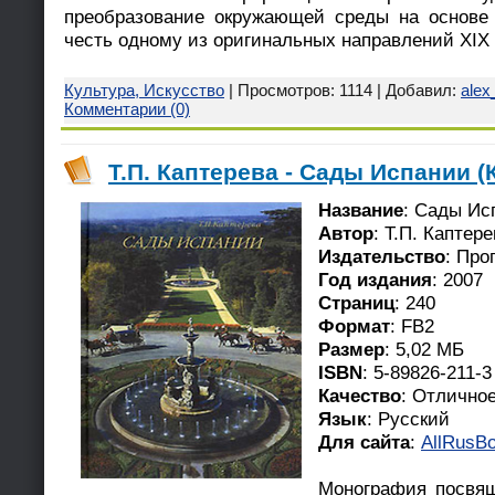
преобразование окружающей среды на основе 
честь одному из оригинальных направлений XIX 
Культура, Искусство
| Просмотров: 1114 | Добавил:
alex
Комментарии (0)
Т.П. Каптерева - Сады Испании (
Название
: Сады Ис
Автор
: Т.П. Каптер
Издательство
: Про
Год издания
: 2007
Страниц
: 240
Формат
: FB2
Размер
: 5,02 МБ
ISBN
: 5-89826-211-3
Качество
: Отлично
Язык
: Русский
Для сайта
:
AllRusBo
Монография посвя