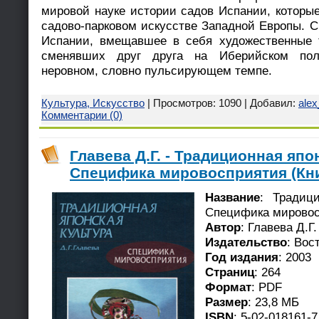
мировой науке истории садов Испании, которы
садово-парковом искусстве Западной Европы. С
Испании, вмещавшее в себя художественные 
сменявших друг друга на Иберийском полу
неровном, словно пульсирующем темпе.
Культура, Искусство
| Просмотров: 1090 | Добавил:
ale
Комментарии (0)
Главева Д.Г. - Традиционная япо
Специфика мировосприятия (Кни
Название
: Традици
Специфика мирово
Автор
: Главева Д.Г.
Издательство
: Вос
Год издания
: 2003
Страниц
: 264
Формат
: PDF
Размер
: 23,8 МБ
ISBN
: 5-02-018161-7