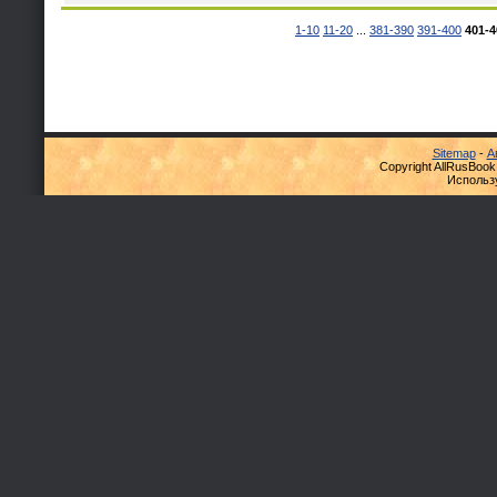
1-10
11-20
...
381-390
391-400
401-4
Sitemap
-
А
Copyright AllRusBook
Использ