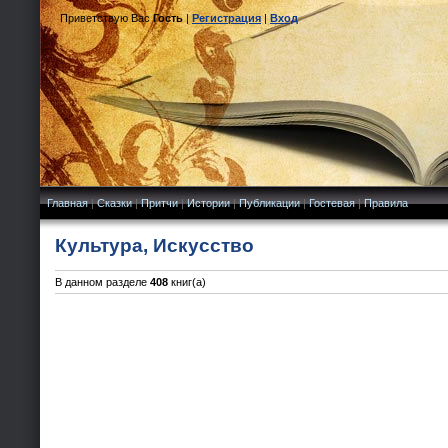
Приветствую Вас
Гость
|
Регистрация
|
Вход
Главная
|
Сказки
|
Притчи
|
Истории
|
Публикации
|
Гостевая
|
Правила
Культура, Искусство
В данном разделе
408
книг(а)