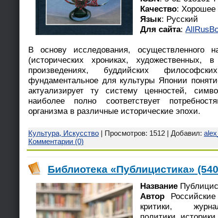
Качество
: Хорошее
Язык
: Русский
Для сайта
:
AllRusBo
В основу исследования, осуществленного н
(исторических хрониках, художественных, в
произведениях, буддийских философски
фундаментальное для культуры Японии поняти
актуализирует ту систему ценностей, симво
наиболее полно соответствует потребностя
организма в различные исторические эпохи.
Культура, Искусство
| Просмотров: 1512 | Добавил:
ale
Комментарии (0)
Библиотека «Публицистика» (540 
Название
Публицис
Автор
Российские 
критики, журна
политики, историк