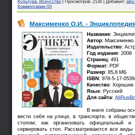
Культура, Искусство
| Просмотров: 2130 | Добавил:
ale
Комментарии (0)
Максименко О.И. - Энциклопедия 
Название
: Энцикло
Автор
: Максименко
Издательство
: Аст
Год издания
: 2008
Страниц
: 491
Формат
: PDF
Размер
: 85,8 МБ
ISBN
: 978-5-17-0539
Качество
: Хорошее
Язык
: Русский
Для сайта
:
AllRusBo
В книге собраны осн
вести себя на улице, в транспорте, в обществ
столом; как организовать официальный и
сервировать стол. Рассматриваются все виды э