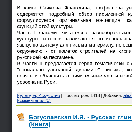
В книге Саймона Франклина, профессора ун
содержится подробный обзор письменной к
формулируется оригинальная концепция, к
функций этой культуры.
Часть I знакомит читателя с разнообразным
культуры, которые различаются по использов
языку, по взятому для письма материалу, по с
окружению - от пометок строителей на кирп
рукописей на пергамене.
В Части II предлагается серия тематически о
"социально-культурной динамике" письма, к
понять и объяснить отличительные черты новой
усвоена на Руси.
Культура, Искусство
| Просмотров: 1418 | Добавил:
ale
Комментарии (0)
Богуславская И.Я. - Русская гли
(Книга)