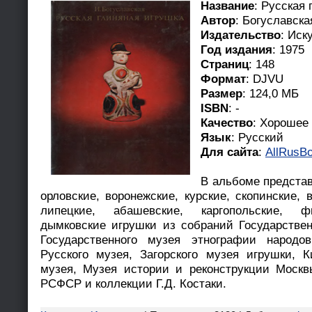
Название
: Русская
Автор
: Богуславска
Издательство
: Иск
Год издания
: 1975
Страниц
: 148
Формат
: DJVU
Размер
: 124,0 МБ
ISBN
: -
Качество
: Хорошее
Язык
: Русский
Для сайта
:
AllRusBo
В альбоме представ
орловские, воронежские, курские, скопинские, 
липецкие, абашевские, каргопольские, фи
дымковские игрушки из собраний Государствен
Государственного музея этнографии народов
Русского музея, Загорского музея игрушки, К
музея, Музея истории и реконструкции Москв
РСФСР и коллекции Г.Д. Костаки.