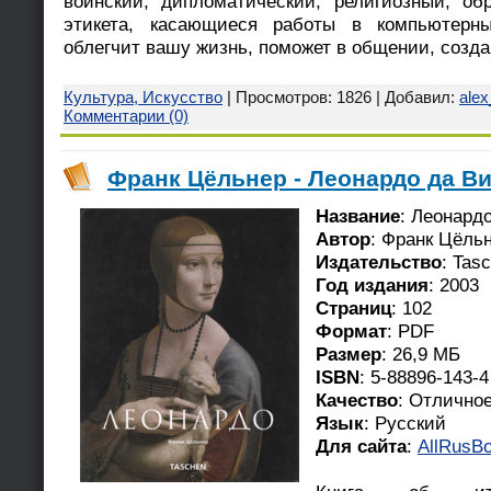
воинский, дипломатический, религиозный, об
этикета, касающиеся работы в компьютерны
облегчит вашу жизнь, поможет в общении, созд
Культура, Искусство
| Просмотров: 1826 | Добавил:
ale
Комментарии (0)
Франк Цёльнер - Леонардо да Ви
Название
: Леонард
Автор
: Франк Цёль
Издательство
: Tas
Год издания
: 2003
Страниц
: 102
Формат
: PDF
Размер
: 26,9 МБ
ISBN
: 5-88896-143-4
Качество
: Отлично
Язык
: Русский
Для сайта
:
AllRusBo