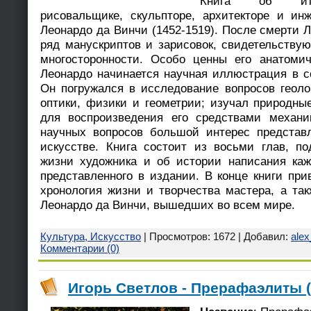
Книга об итал
рисовальщике, скульпторе, архитекторе и ин
Леонардо да Винчи (1452-1519). После смерти 
ряд манускриптов и зарисовок, свидетельству
многосторонности. Особо ценны его анатомич
Леонардо начинается научная иллюстрация в 
Он погружался в исследование вопросов геолог
оптики, физики и геометрии; изучал природны
для воспроизведения его средствами механи
научных вопросов большой интерес представ
искусстве. Книга состоит из восьми глав, п
жизни художника и об истории написания каж
представленного в издании. В конце книги пр
хронология жизни и творчества мастера, а та
Леонардо да Винчи, вышедших во всем мире.
Культура, Искусство
| Просмотров: 1672 | Добавил:
ale
Комментарии (0)
Игорь Светлов - Прерафаэлиты (