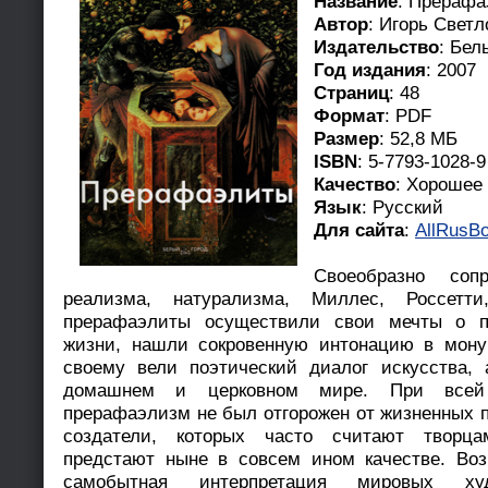
Название
: Прераф
Автор
: Игорь Светл
Издательство
: Бел
Год издания
: 2007
Страниц
: 48
Формат
: PDF
Размер
: 52,8 МБ
ISBN
: 5-7793-1028-9
Качество
: Хорошее
Язык
: Русский
Для сайта
:
AllRusBo
Своеобразно соп
реализма, натурализма, Миллес, Россетт
прерафаэлиты осуществили свои мечты о п
жизни, нашли сокровенную интонацию в мону
своему вели поэтический диалог искусства, 
домашнем и церковном мире. При всей 
прерафаэлизм не был отгорожен от жизненных п
создатели, которых часто считают творца
предстают ныне в совсем ином качестве. Во
самобытная интерпретация мировых худ