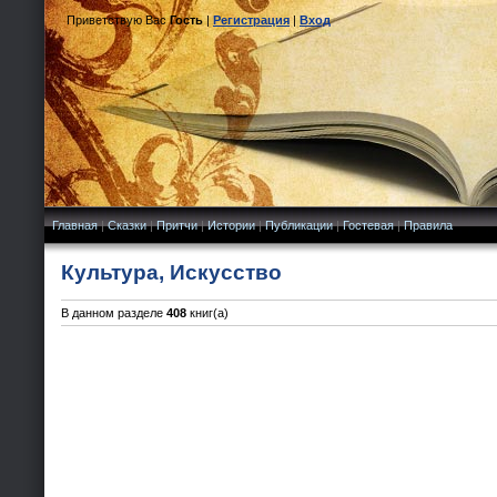
Приветствую Вас
Гость
|
Регистрация
|
Вход
Главная
|
Сказки
|
Притчи
|
Истории
|
Публикации
|
Гостевая
|
Правила
Культура, Искусство
В данном разделе
408
книг(а)