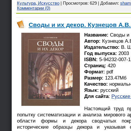
Культура, Искусство
| Просмотров: 629 | Добавил:
sham
Комментарии (0)
Своды и их декор. Кузнецов А.В.
Название:
Своды и 
Автор:
Кузнецов А.
Издательство:
В. Ш
Год выпуска:
2003
ISBN:
5-94232-007-1
Страниц:
420
Формат:
pdf
Размер:
123.47Мб
Качество:
нормаль
Язык:
русский
Для сайта
:
Русские
Настоящий труд п
попытку систематизации и анализа мирового ар
области формы и декора сводчатых покр
исторические образцы декора и указывая 