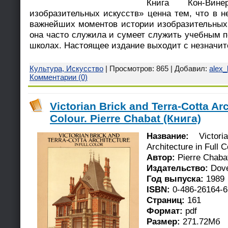
Книга Кон-Вин
изобразительных искусств» ценна тем, что в н
важнейших моментов истории изобразительных
она часто служила и сумеет служить учебным 
школах. Настоящее издание выходит с незначи
Культура, Искусство
| Просмотров: 865 | Добавил:
alex_
Комментарии (0)
Victorian Brick and Terra-Cotta Arc
Colour. Pierre Chabat (Книга)
Название:
Victoria
Architecture in Full C
Автор:
Pierre Chaba
Издательство:
Dove
Год выпуска:
1989
ISBN:
0-486-26164-6
Страниц:
161
Формат:
pdf
Размер:
271.72Мб