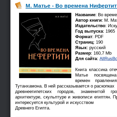
М. Матье - Во времена Нифертит
Название
: Во врем
Автор книги
: М. Ма
Издательство
: Иск
Год выпуска
: 1965
Формат
: PDF
Страниц
: 190
Язык
: русский
Размер
: 160,7 Mb
Для сайта
:
AllRusBo
Книга классика оте
Матье посвящена
времен правлени
Тутанхамона. В ней рассказывается о раскопках
древнеегипетских городов, знаменитой гр
архитектуре, скульптуре и живописи египтян. П
интересуется культурой и искусством
Древнего Египта.