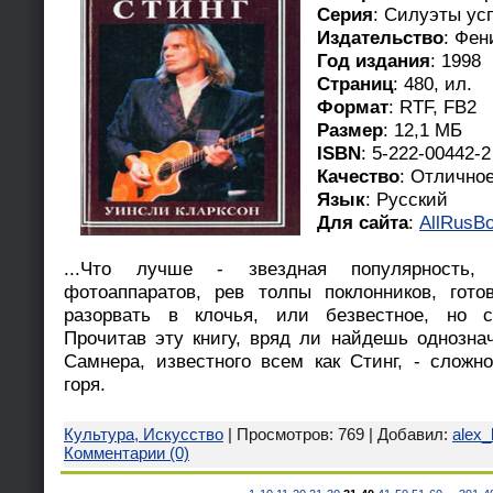
Серия
: Силуэты ус
Издательство
: Фен
Год издания
: 1998
Страниц
: 480, ил.
Формат
: RTF, FB2
Размер
: 12,1 МБ
ISBN
: 5-222-00442-2
Качество
: Отлично
Язык
: Русский
Для сайта
:
AllRusBo
...Что лучше - звездная популярность
фотоаппаратов, рев толпы поклонников, гот
разорвать в клочья, или безвестное, но с
Прочитав эту книгу, вряд ли найдешь однозна
Самнера, известного всем как Стинг, - сложн
горя.
Культура, Искусство
| Просмотров: 769 | Добавил:
alex_
Комментарии (0)