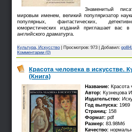
Знаменитый писа
мировым именем, великий популяризатор науки
популярных, фантастических, детекти
юмористических изданий приглашает вас в 
английского драматурга.
Культура, Искусство
| Просмотров: 973 | Добавил:
gol84
Комментарии (0)
Красота человека в искусстве. К
(Книга)
Название:
Красота 
Автор:
Кузнецова И
Издательство:
Иску
Год выпуска:
1969
Страниц:
158
Формат:
pdf
Размер:
83.98Мб
Качество:
нормаль