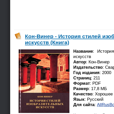
Кон-Винер - История стилей из
искусств (Книга)
Название
: Истори
искусств
Автор
: Кон-Винер
Издательство
: Сва
Год издания
: 2000
Страниц
: 211
Формат
: PDF
Размер
: 17,8 МБ
Качество
: Хорошее
Язык
: Русский
Для сайта
:
AllRusBo