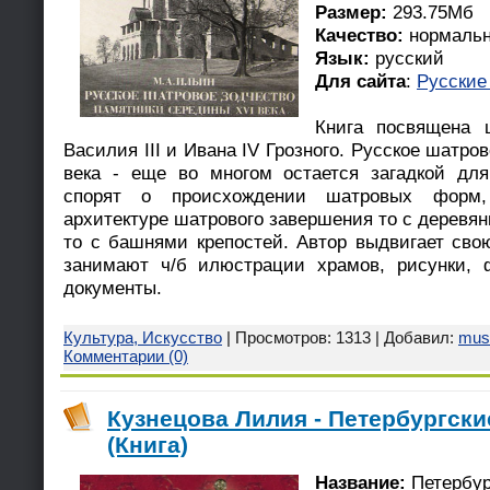
Размер:
293.75Мб
Качество:
нормаль
Язык:
русский
Для сайта
:
Русские
Книга посвящена 
Василия III и Ивана IV Грозного. Русское шатро
века - еще во многом остается загадкой для
спорят о происхождении шатровых форм,
архитектуре шатрового завершения то с дерев
то с башнями крепостей. Автор выдвигает свою
занимают ч/б илюстрации храмов, рисунки, 
документы.
Культура, Искусство
| Просмотров: 1313 | Добавил:
mus
Комментарии (0)
Кузнецова Лилия - Петербургски
(Книга)
Название:
Петербур