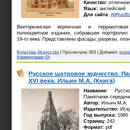
Качество:
отличное
Язык:
английский
Для сайта
:
AllRusBo
Викторианская кирпичная и терракотовая
полноцветное издание, собравшее портфолио 
19-го века. Представлены фасады, разрезы, пла
Культура, Искусство
| Просмотров: 803 | Добавил:
must
Комментарии (0)
Русское шатровое зодчество. П
XVI века. Ильин М.А. (Книга)
Название:
Русское
Памятники середины
Автор:
Ильин М.А.
Издательство:
Иску
Год выпуска:
1980
Страниц:
242
Формат:
pdf