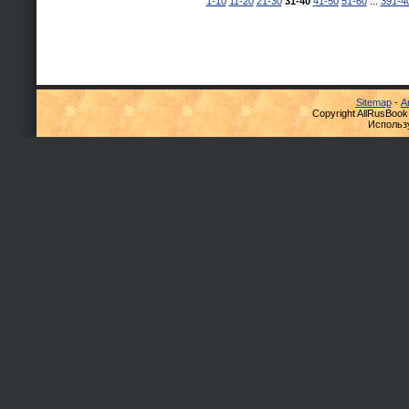
1-10
11-20
21-30
31-40
41-50
51-60
...
391-4
Sitemap
-
А
Copyright AllRusBook
Использ