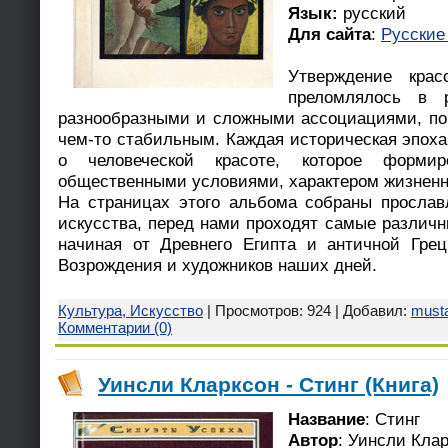
Язык:
русский
Для сайта
:
Русские
Утверждение крас
преломлялось в р
разнообразными и сложными ассоциациями, по
чем-то стабильным. Каждая историческая эпоха
о человеческой красоте, которое форми
общественными условиями, характером жизненн
На страницах этого альбома собраны просла
искусства, перед нами проходят самые различ
начиная от Древнего Египта и античной Гре
Возрождения и художников наших дней.
Культура, Искусство
| Просмотров: 924 | Добавил:
must
Комментарии (0)
Уинсли Кларксон - Стинг (Книга)
Название
: Стинг
Автор
: Уинсли Кла