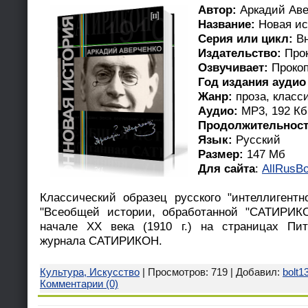
Автор:
Аркадий Аве
Название:
Новая ис
Серия или цикл:
Вн
Издательство:
Прок
Озвучивает:
Прокоп
Год издания аудио
Жанр:
проза, класс
Аудио:
MP3, 192 Кб
Продолжительност
Язык:
Русский
Размер:
147 Мб
Для сайта
:
AllRusBo
Классический образец русского "интеллигент
"Всеобщей истории, обработанной "САТИРИК
начале ХХ века (1910 г.) на страницах Пите
журнала САТИРИКОН.
Культура, Искусство
| Просмотров: 719 | Добавил:
bolt1
Комментарии (0)