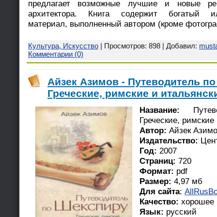
предлагает возможные лучшие и новые ре
архитектора. Книга содержит богатый илл
материал, выполненный автором (кроме фотогра
Культура, Искусство
| Просмотров: 898 | Добавил:
must
Комментарии (0)
Айзек Азимов - Путеводитель по
Греческие, римские и итальянск
Название:
Путево
Греческие, римские
Автор:
Айзек Азим
Издательство:
Цен
Год:
2007
Страниц:
720
Формат:
pdf
Размер:
4,97 мб
Для сайта
:
AllRusBo
Качество:
хорошее
Язык:
русский