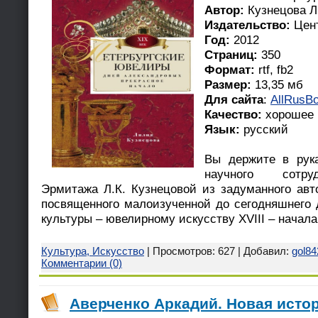
Автор:
Кузнецова 
Издательство:
Цен
Год:
2012
Страниц:
350
Формат:
rtf, fb2
Размер:
13,35 мб
Для сайта
:
AllRusBo
Качество:
хорошее
Язык:
русский
Вы держите в рук
научного сотруд
Эрмитажа Л.К. Кузнецовой из задуманного авт
посвященного малоизученной до сегодняшнего 
культуры – ювелирному искусству XVIII – начала
Культура, Искусство
| Просмотров: 627 | Добавил:
gol84
Комментарии (0)
Аверченко Аркадий. Новая истор