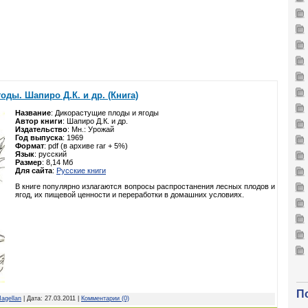
ды. Шапиро Д.К. и др. (Книга)
Название
: Дикорастущие плоды и ягоды
Автор книги
: Шапиро Д.К. и др.
Издательство
: Мн.: Урожай
Год выпуска
: 1969
Формат
: pdf (в архиве rar + 5%)
Язык
: русcкий
Размер
: 8,14 Мб
Для сайта
:
Русские книги
В книге популярно излагаются вопросы распростанения лесных плодов и
ягод, их пищевой ценности и переработки в домашних условиях.
П
agellan
| Дата:
27.03.2011
|
Комментарии (0)