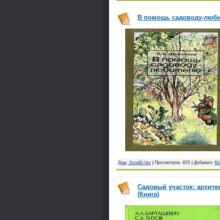
В помощь садоводу-любит
Дом, Хозяйство
| Просмотров: 825 | Добавил:
Ma
Садовый участок: архитек
(Книга)