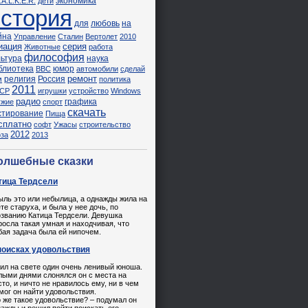
экономика
.A.L.K.E.R.
дети
история
для
любовь
на
йна
Управление
Сталин
Вертолет
2010
иация
серия
Животные
работа
философия
льтура
наука
блиотека
юмор
ВВС
автомобили
сделай
ремонт
религия
Россия
м
политика
2011
СР
игрушки
устройство
Windows
радио
графика
ужие
спорт
скачать
стирование
Пища
сплатно
софт
Ужасы
строительство
2012
оза
2013
олшебные сказки
тица Тердсели
ыль это или небылица, а однажды жила на
те старуха, и была у нее дочь, по
озванию Катица Тердсели. Девушка
осла такая умная и находчивая, что
ая задача была ей нипочем.
поисках удовольствия
ил на свете один очень ленивый юноша.
лыми днями слонялся он с места на
то, и ничто не нравилось ему, ни в чем
мог он найти удовольствия.
 же такое удовольствие? – подумал он