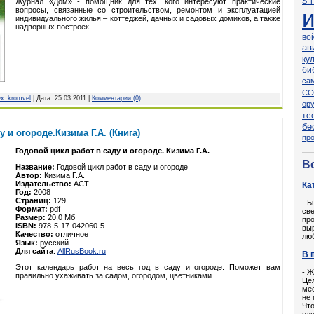
S.T
Журнал «Дом» - помощник для тех, кого интересуют практические
вопросы, связанные со строительством, ремонтом и эксплуатацией
индивидуального жилья – коттеджей, дачных и садовых домиков, а также
надворных построек.
во
ав
ку
би
са
СС
ex_kromvel
| Дата:
25.03.2011
|
Комментарии (0)
ор
те
бе
 и огороде.Кизима Г.А. (Книга)
пр
Годовой цикл работ в саду и огороде. Кизима Г.А.
В
Название:
Годовой цикл работ в саду и огороде
Автор:
Кизима Г.А.
Издательство:
АСТ
Ка
Год:
2008
Страниц:
129
- Б
Формат:
pdf
све
Размер:
20,0 Мб
пр
ISBN:
978-5-17-042060-5
выр
Качество:
отличное
люб
Язык:
русский
Для сайта
:
AllRusBook.ru
В 
Этот календарь работ на весь год в саду и огороде: Поможет вам
- Ж
правильно ухаживать за садом, огородом, цветниками.
Це
мес
не 
Что