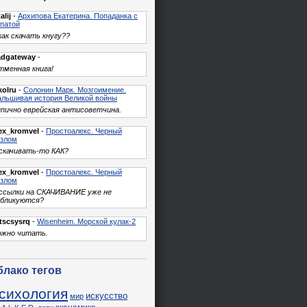
alij
-
Архипова Екатерина. Попаданка с
патой
как скачать кнугу??
adgateway
-
менная книга!
kolru
-
Солонин Марк. Мозгоимение.
льшивая история Великой войны
пично еврейская антисоветчина.
ex_kromvel
-
Простоалекс. Черный
азлом
скачивать-то КАК?
ex_kromvel
-
Простоалекс. Черный
азлом
 ссылки на СКАЧИВАНИЕ уже не
убликуются?
tscsysrq
-
Wisenheim. Морской кулак-2
ожно читать.
блако тегов
сихология
искусство
мир