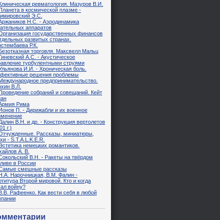
Клиническая ревматология. Мазуров В.И.
Планета в космической плазме -
зимировский Э.С.
Аржаников Н.С. - Аэродинамика
тательных аппаратов
Организация государственных финансов
тдельных развитых странах.
стембаева Р.К.
Безотказная торговля. Максвелл Мальц
Гиневский А.С. - Акустическое
равление турбулентными струями
Ульянова И.И. - Хроническая боль.
фективные решения проблемы
Международное предпринимательство.
хин В.Л.
Проведение собраний и совещаний. Кейт
нан
Армия Рима
Ионов П. - Дирижабли и их военное
именение
Далин В.Н. и др. - Конструкция вертолетов
01 г.)
Отчужденные. Рассказы, миниатюры,
хи - S.T.A.L.K.E.R.
Эстетика немецких романтиков.
айлов А. В.
Сокольский В.Н. - Ракеты на твёрдом
ливе в России
Самые смешные рассказы
Н.А. Нарочницкая, В.М. Фалин -
титура Второй мировой. Кто и когда
чал войну?
В.В. Рафеенко. Как вести себя в любой
мпании
омментарии