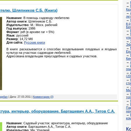
→
→
Ка
елю. Шляпников С.Б. (Книга)
→
ле
Название
: В помощь садоводу-любителю
→
Автор книги
: Шляпников С.Б.
в о
Издательство
: М.: Моск. рабочий
Бер
Год выпуска
: 1986
→
Формат
: pdf (в архиве rar + 5%)
→
Язык
: русcкий
уп
Размер
: 14,72 Мб
→
Для сайта
:
Русские книги
Эф
→
В книге расказывается о способах возделывания плодовых и ягодных
Еро
культур на участках садоводов-любителей.
→
Адресована владельцам приусадебных и садовых участков.
Ки
→
→
пр
→
(20
→
сти
→
Мих
→
топ
gellan
| Дата:
27.03.2011
|
Комментарии (0)
→
→
Пар
тура, интерьер, оборудование. Барташевич А.А., Титов С.А.
на
→
ко
Название
: Садовый участок: архитектура, интерьер, оборудование
Автор книги
: Барташевич А.А., Титов С.А.
К
Издательство
: Мн.:Ураджай