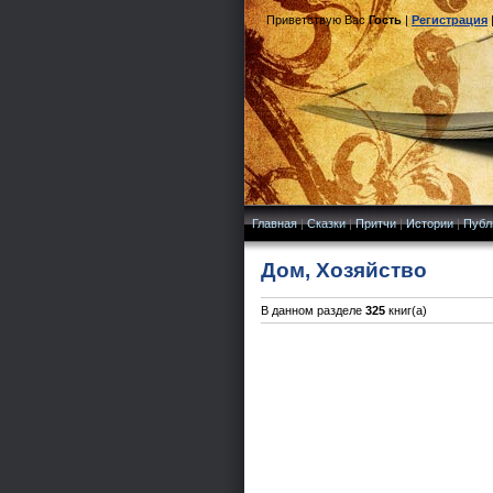
Приветствую Вас
Гость
|
Регистрация
Главная
|
Сказки
|
Притчи
|
Истории
|
Публ
Дом, Хозяйство
В данном разделе
325
книг(а)