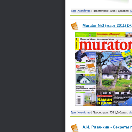
Дом, Хозяйство
| Просмотров: 2035 | Добавил:
S
Murator №3 (март 2011) (
Дом, Хозяйство
| Просмотров: 753 | Добавил:
al
А.И. Рязанкин - Секреты 