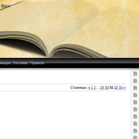
|
Вход
икации
|
Гостевая
|
Правила
Страницы:
«
1
2
...
29
30
31
32
33
»