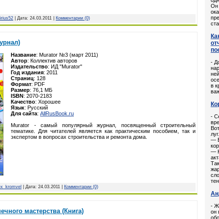
одн
Он
ока
пре
irius52
| Дата:
24.03.2011
|
Комментарии (0)
ста
Ка
Журнал)
от
по
Название
: Murator №3 (март 2011)
Автор
: Коллектив авторов
- Д
Издательство
: ИД "Murator"
нар
Год издания
: 2011
ней
Страниц
: 128
осе
Формат
: PDF
в 
Размер
: 76,1 МБ
ва
ISBN
: 2070-2183
Качество
: Хорошее
Ко
Язык
: Русский
Для сайта
:
AllRusBook.ru
- С
вр
Murator - самый популярный журнал, посвященный строительный
Вот
тематике. Для читателей является как практическим пособием, так и
луг
экспертом в вопросах строительства и ремонта дома.
— В
кор
— Н
ак
Так
жар
сло
тен
ex_kromvel
| Дата:
24.03.2011
|
Комментарии (0)
Ан
- Ж
печного мастерства (Книга)
он 
обо