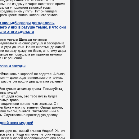
ажды и решил пойти поискать его.
 вышел из дому и через некоторое время
зался у подножия высокой горы,
градившей ему путь. Тут он увидел
рого крестьянина, копавшего землю.
к шильдбюргеры догадались,
чего у них в ратуше темно, и что они
сле этого сделали
олго жители Шильды не могли
адоваться на свою ратушу и заседали в
 с утра до ночи. На их счастье, до самой
ни ни разу дождя не было, и потому дыра
крыше не помешала им принять немало
жных решений.
рова и звезды
ейчас конь с коровой не водится. А было
емя — даже родственниками считались.
 раз летом пошли два друга на зеленый
.
он густая актамыр-трава. Пожалуйста,
ова, кушай.
ет, дядя конь, это тебе пусть будет
тамыр-трава.
 ходили они по светлым холмам. От
ы бока у них потемнели. Оводы роями,
вно пчелы, вьются. Захотелось им в
ь. Спустились в прохладную долину.
дрей всех мудрей
ил один пытливый хлопец Андрей. Хотел
все знать. Куда ни глянет, что ни увидит,
 всем у людей расспрашивает, обо всем