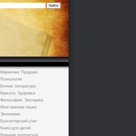
Маркетинг, Продажи
Психология
Бизнес литература
Красота, Здоровье
Философия, Эзотерика
Иностранные языки
Экономика
Бухгалтерский учет
Книги для детей
Военная литература