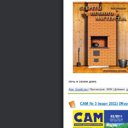
печь в своем доме.
Дом, Хозяйство
| Просмотров: 3009 | Добавил:
a
САМ № 3 (март 2011) (Жур