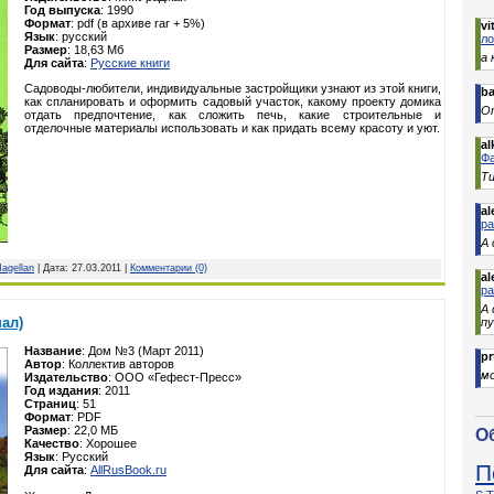
Год выпуска
: 1990
Формат
: pdf (в архиве rar + 5%)
vit
Язык
: русcкий
ло
Размер
: 18,63 Мб
а 
Для сайта
:
Русские книги
Садоводы-любители, индивидуальные застройщики узнают из этой книги,
b
как спланировать и оформить садовый участок, какому проекту домика
От
отдать предпочтение, как сложить печь, какие строительные и
отделочные материалы использовать и как придать всему красоту и уют.
al
Фа
Ти
al
р
А 
agellan
| Дата:
27.03.2011
|
Комментарии (0)
al
р
А
ал)
п
Название
: Дом №3 (Март 2011)
pr
Автор
: Коллектив авторов
м
Издательство
: ООО «Гефест-Пресс»
Год издания
: 2011
Страниц
: 51
Формат
: PDF
Размер
: 22,0 МБ
О
Качество
: Хорошее
Язык
: Русский
П
Для сайта
:
AllRusBook.ru