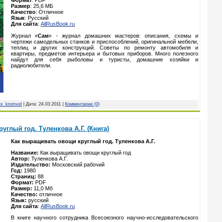
Формат
: PDF
Размер
: 25,6 МБ
Качество
: Отличное
Язык
: Русский
Для сайта
:
AllRusBook.ru
Журнал «
Сам
» - журнал домашних мастеров: описания, схемы и
чертежи самодельных станков и приспособлений, оригинальной мебели,
теплиц и других конструкций. Советы по ремонту автомобиля и
квартиры, предметов интерьера и бытовых приборов. Много полезного
найдут для себя рыболовы и туристы, домашние хозяйки и
радиолюбители.
ex_kromvel
| Дата:
24.03.2011
|
Комментарии (0)
глый год. Туленкова А.Г. (Книга)
Как выращивать овощи круглый год. Туленкова А.Г.
Название:
Как выращивать овощи круглый год
Автор:
Туленкова А.Г.
Издательство:
Московский рабочий
Год:
1980
Страниц:
88
Формат:
PDF
Размер:
11,0 Мб
Качество:
отличное
Язык:
русский
Для сайта
:
AllRusBook.ru
В книге научного сотрудника Всесоюзного научно-исследовательского