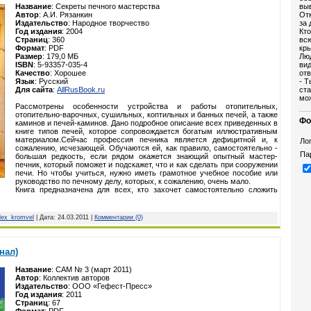
выв
Название
: Секреты печного мастерства
От
Автор
: А.И. Рязанкин
за 
Издательство
: Народное творчество
Кто
Год издания
: 2004
всю
Страниц
: 360
кр
Формат
: PDF
Люд
Размер
: 179,0 МБ
вид
ISBN
: 5-93357-035-4
отв
Качество
: Хорошее
- Т
Язык
: Русский
ста
Для сайта
:
AllRusBook.ru
мо
Рассмотрены особенности устройства и работы отопительных,
отопительно-варочных, сушильных, коптильных и банных печей, а также
Фо
каминов и печей-каминов. Дано подробное описание всех приведенных в
книге типов печей, которое сопровождается богатым иллюстративным
материалом.Сейчас профессия печника является дефицитной и, к
Лог
сожалению, исчезающей. Обучаются ей, как правило, самостоятельно -
Па
большая редкость, если рядом окажется знающий опытный мастер-
печник, который поможет и подскажет, что и как сделать при сооружении
печи. Но чтобы учиться, нужно иметь грамотное учебное пособие или
руководство по печному делу, которых, к сожалению, очень мало.
Книга предназначена для всех, кто захочет самостоятельно сложить
lex_kromvel
| Дата:
24.03.2011
|
Комментарии (0)
нал)
Название
: САМ № 3 (март 2011)
Автор
: Коллектив авторов
Издательство
: ООО «Гефест-Пресс»
Год издания
: 2011
Страниц
: 67