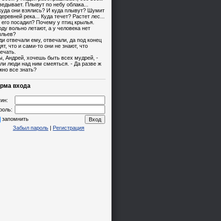
едывает. Плывут по небу облака...
куда они взялись? И куда плывут? Шумит
деревней река... Куда течет? Растет лес...
 его посадил? Почему у птиц крылья.
ду вольно летают, а у человека нет
ыльев?
и отвечали ему, отвечали, да под конец
ят, что и сами-то они не знают, что
ечать.
ы, Андрей, хочешь быть всех мудрей, -
ли люди над ним смеяться. - Да разве ж
жно все знать?
рма входа
ин:
роль:
запомнить
Забыл пароль
|
Регистрация