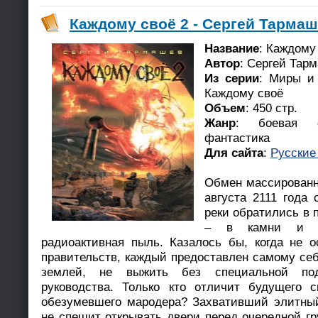
Каждому своё 2 - Сергей Тармаш
Название
: Каждому
Автор
: Сергей Тар
Из серии
: Миры и
Каждому своё
Объем
: 450 стр.
Жанр
: боевая фа
фантастика
Для сайта
:
Русские
Обмен массирован
августа 2111 года 
реки обратились в п
– в камни и п
радиоактивная пыль. Казалось бы, когда не о
правительств, каждый предоставлен самому себ
землей, не выжить без специальной под
руководства. Только кто отличит будущего с
обезумевшего мародера? Захвативший элитный
не спешит открывать двери перед очередной г