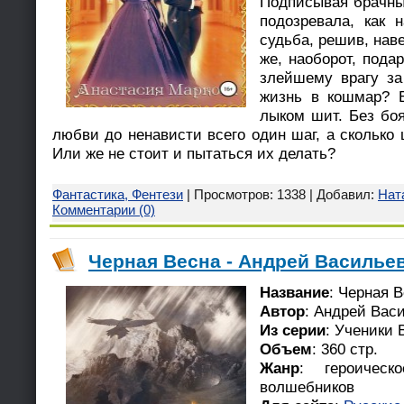
Подписывая брачны
подозревала, как 
судьба, решив, наве
же, наоборот, пода
злейшему врагу за
жизнь в кошмар? В
лыком шит. Без бо
любви до ненависти всего один шаг, а сколько
Или же не стоит и пытаться их делать?
Фантастика, Фентези
| Просмотров: 1338 | Добавил:
Нат
Комментарии (0)
Черная Весна - Андрей Васильев
Название
: Черная 
Автор
: Андрей Вас
Из серии
: Ученики 
Объем
: 360 стр.
Жанр
: героическ
волшебников