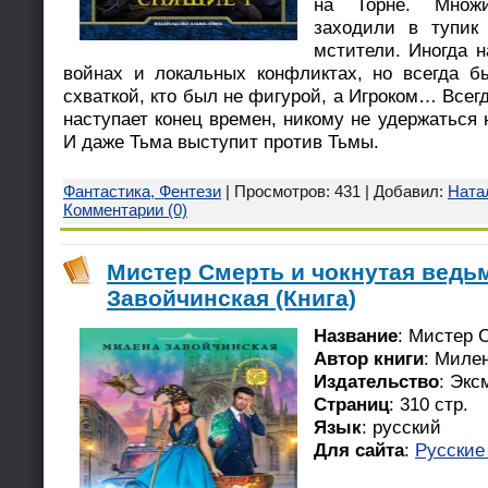
на Торне. Множ
заходили в тупик
мстители. Иногда 
войнах и локальных конфликтах, но всегда б
схваткой, кто был не фигурой, а Игроком… Всегд
наступает конец времен, никому не удержаться 
И даже Тьма выступит против Тьмы.
Фантастика, Фентези
| Просмотров: 431 | Добавил:
Ната
Комментарии (0)
Мистер Смерть и чокнутая ведь
Завойчинская (Книга)
Название
: Мистер 
Автор книги
: Миле
Издательство
: Экс
Страниц
: 310 стр.
Язык
: русский
Для сайта
:
Русские