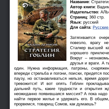
Название
: Стратеги
Автор книги
: Вади
Издательство
: АЛ
Страниц
: 360 стр.
Язык
: русский
Для сайта
:
Русские
Затягивается оче
повезло, врагу н
Сталкер высшей ка
хорошего приключе
Вокруг – незнаком
друзья и враги. А т
один. Нужна информация, патроны, снаряжени
впереди стрельба и погони, поиски, придется по
паузу, но останавливаться нельзя, время доро
тревожится! И вот опять Гоблин прокладыва
дальний путь, какие трудности и открытия ж
неожиданно появившаяся миссия? А пока надо 
найти первое жилье и удержать его. В общем,
прорвемся, товарищ Сомов, как думаешь?