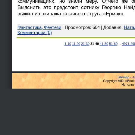
коммуникациях, но знали меру. Отчего же о
Выяснить это предстоит сотнику Георгию Найд
выжил из экипажа казачьего струга «Ермак».
Фантастика, Фентези
| Просмотров: 604 | Добавил:
Ната
Комментарии (0)
1-10
11-20
21-30
31-40
41-50
51-60
...
4971-49
Sitemap
-
А
Copyright AllRusBook
Использ