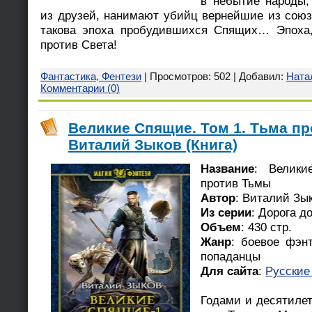
в небытие народы
из друзей, нанимают убийц вернейшие из союзн
такова эпоха пробудившихся Спящих… Эпоха,
против Света!
Фантастика, Фентези
| Просмотров: 502 | Добавил:
Ната
Комментарии (0)
Великие Спящие. Том 1. Тьма пр
Виталий Зыков (Книга)
Название
: Велик
против Тьмы
Автор
: Виталий Зы
Из серии
: Дорога д
Объем
: 430 стр.
Жанр
: боевое фэнт
попаданцы
Для сайта
:
Русские
Годами и десятиле