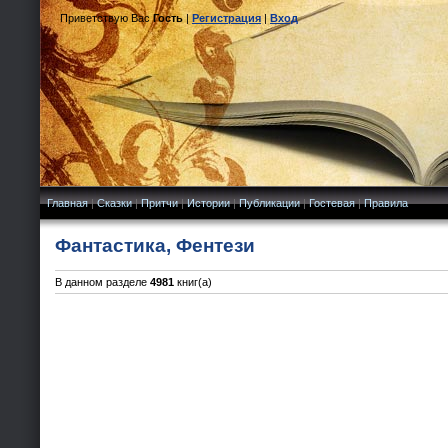
Приветствую Вас
Гость
|
Регистрация
|
Вход
Главная
|
Сказки
|
Притчи
|
Истории
|
Публикации
|
Гостевая
|
Правила
Фантастика, Фентези
В данном разделе
4981
книг(а)