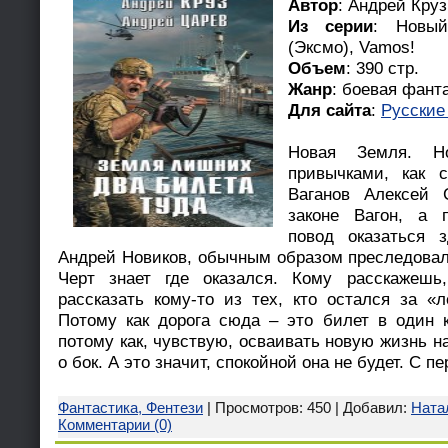
Автор
: Андрей Кру
Из серии
: Новый
(Эксмо), Vamos!
Объем
: 390 стр.
Жанр
: боевая фант
Для сайта
:
Русские
Новая Земля. 
привычками, как 
Ваганов Алексей 
законе Вагон, а 
повод оказаться 
Андрей Новиков, обычным образом преследовал
Черт знает где оказался. Кому расскажешь,
рассказать кому-то из тех, кто остался за «л
Потому как дорога сюда – это билет в один к
потому как, чувствую, осваивать новую жизнь н
о бок. А это значит, спокойной она не будет. С пе
Фантастика, Фентези
| Просмотров: 450 | Добавил:
Ната
Комментарии (0)