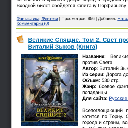
Входной билет обойдется капитану Порфирьев
Фантастика, Фентези
| Просмотров: 956 | Добавил:
Ната
Комментарии (0)
Великие Спящие. Том 2. Свет про
Виталий Зыков (Книга)
Название
: Велик
против Света
Автор
: Виталий Зы
Из серии
: Дорога д
Объем
: 530 стр.
Жанр
: боевое фэнт
попаданцы
Для сайта
:
Русские
Всепоглощающий п
катится по Торну.
города и страны, в