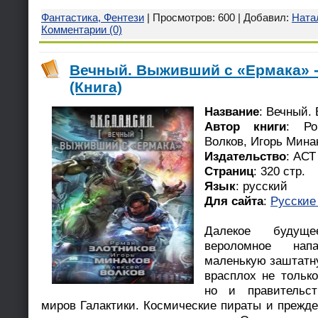
Фантастика, Фентези
| Просмотров: 600 | Добавил:
Ната
Комментарии (0)
Вечный. Выживший с «Ермака» -
(Книга)
Название
: Вечный.
Автор книги
: Ро
Волков, Игорь Мина
Издательство
: АСТ
Страниц
: 320 стр.
Язык
: русский
Для сайта
:
Русские
Далекое будущ
вероломное нап
маленькую заштатн
врасплох не тольк
но и правительст
миров Галактики. Космические пираты и прежд