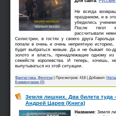
Для сайта
:
Русские
Не всегда возвра
праздником, и в эт
убедились ученик
После тягот 
рассчитывали немн
Силистрии, в гостях у своего друга Гарольда
попали в очень и очень неприятную историю, 
будет выбраться живым. Да и не бывает по-др
золото и власть, принадлежащие одному из
семейств королевства. И теперь, хочешь, н
выпутываться из этой ситуации.
Фантастика, Фентези
| Просмотров: 418 | Добавил:
Ната
Комментарии (0)
Земля лишних. Два билета туда -
Андрей Царев (Книга)
Название
: Земля л