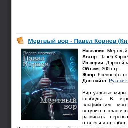
Мертвый вор - Павел Корнев (Кн
Название
: Мертвый
Автор
: Павел Корне
Из серии
: Дорогой 
Объем
: 300 стр.
Жанр
: боевое фэнт
Для сайта
:
Русские
Виртуальные миры 
свободы. В иг
эльфийским маго
вступить в клан и х
развивать персон
отвлечься от забот