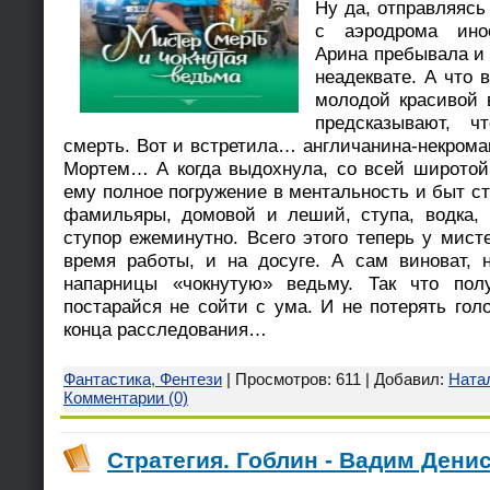
Ну да, отправляясь
с аэродрома инос
Арина пребывала и в
неадеквате. А что 
молодой красивой 
предсказывают, ч
смерть. Вот и встретила… англичанина-некром
Мортем… А когда выдохнула, со всей широтой
ему полное погружение в ментальность и быт с
фамильяры, домовой и леший, ступа, водка, 
ступор ежеминутно. Всего этого теперь у мист
время работы, и на досуге. А сам виноват, 
напарницы «чокнутую» ведьму. Так что пол
постарайся не сойти с ума. И не потерять го
конца расследования…
Фантастика, Фентези
| Просмотров: 611 | Добавил:
Ната
Комментарии (0)
Стратегия. Гоблин - Вадим Денис