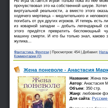
Но игра остаётся игрой только пока из неё мо
прочувствовал это на собственной шкуре. Хотел
виртуальной реальности, а вместо этого оказа
ходячего мертвеца – медлительного и неловкого
погибать от рук других игроков. И теперь есть 
из коварной западни – добыть легендарный с
этого придётся превратить беспомощный ч
машину смерти. И кто бы только знал, каково 
жулика…
Фантастика, Фентези
| Просмотров: 454 | Добавил:
Ната
Комментарии (0)
Жена поневоле - Анастасия Марк
Название
: Жена по
Автор
: Анастасия 
Объем
: 350 стр.
Жанр
: любовное фэ
Для сайта
:
Русские