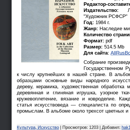
Редактор-составит
Издательство:
"Художник РСФСР"
Год:
1984 г.
Жанр:
Наследие ми
Количество стран
Формат:
pdf
Размер:
514.5 Mb
Для сайта
:
AllRusBo
Собрание произведе
Государственном Р
к числу крупнейших в нашей стране. В альб
образцами основные виды народного искусст
дереву, керамика, художественная обработка м
деревянная и глиняная игрушка, узорное тка
кружевоплетение, вязание и ковроделие. Каж
статья искусствоведа — специалиста по опр
промыслам. В альбоме около трехсот цветных и
Культура, Искусство
| Просмотров: 1203 | Добавил:
hak