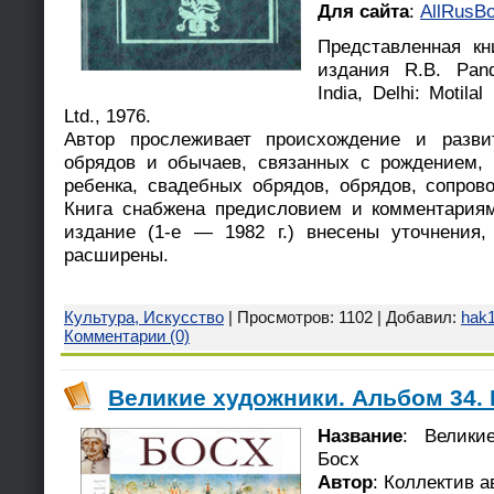
Для сайта
:
AllRusBo
Представленная кн
издания R.В. Pan
India, Delhi: Motila
Ltd., 1976.
Автор прослеживает происхождение и разв
обрядов и обычаев, связанных с рождением,
ребенка, свадебных обрядов, обрядов, сопро
Книга снабжена предисловием и комментариям
издание (1-е — 1982 г.) внесены уточнения,
расширены.
Культура, Искусство
| Просмотров: 1102 | Добавил:
hak
Комментарии (0)
Великие художники. Альбом 34. 
Название
: Велики
Босх
Автор
: Коллектив а