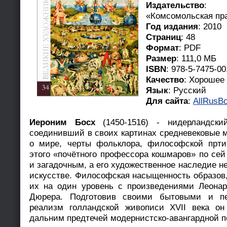
Издательство
: Д
«Комсомольская пр
Год издания
: 2010
Страниц
: 48
Формат
: PDF
Размер
: 111,0 МБ
ISBN
: 978-5-7475-00
Качество
: Хорошее
Язык
: Русский
Для сайта
:
AllRusBo
Иероним Босх
(1450-1516) - нидерландск
соединивший в своих картинах средневековые 
о мире, черты фольклора, философской прти
этого «почётного профессора кошмаров» по се
и загадочным, а его художественное наследие н
искусстве. Философская насыщенность образов,
их на один уровень с произведениями Леона
Дюрера. Подготовив своими бытовыми и п
реализм голландской живописи XVII века он
дальним предтечей модернистско-авангардной п