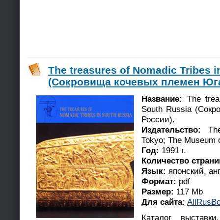
The treasures of Nomadic Tribes i
(Сокровища кочевых племен Юга 
Название:
The trea
South Russia (Сок
России).
Издательство:
Th
Tokyo; The Museum o
Год:
1991 г.
Количество стран
Язык:
японский, ан
Формат:
pdf
Размер:
117 Mb
Для сайта
:
AllRusBo
Каталог выставк