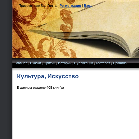
Приветствую Вас
Гость
|
Регистрация
|
Вход
Главная
|
Сказки
|
Притчи
|
Истории
|
Публикации
|
Гостевая
|
Правила
Культура, Искусство
В данном разделе
408
книг(а)