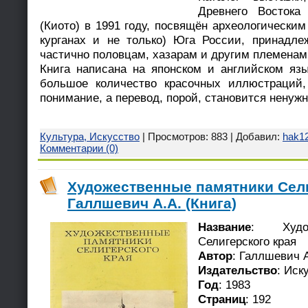
Древнего Востока
(Киото) в 1991 году, посвящён археологически
курганах и не только) Юга России, принадл
частично половцам, хазарам и другим племенам
Книга написана на японском и английском яз
большое количество красочных иллюстраций,
понимание, а перевод, порой, становится ненуж
Культура, Искусство
| Просмотров: 883 | Добавил:
hak1
Комментарии (0)
Художественные памятники Сели
Галлшевич А.А. (Книга)
Название
: Худож
Селигерского края
Автор
: Галлшевич А
Издательство
: Иск
Год
: 1983
Страниц
: 192