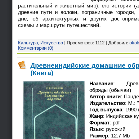
растительный и животный мир), его истории (а
древние пути и волоки, пограничные городки, 
дне, об архитектурных и других достоприме
схемы и маршруты путешествий.
Культура, Искусство
| Просмотров: 1112 | Добавил:
okol
Комментарии (0)
Древнеиндийские домашние обр
(Книга)
Название
: Древн
обряды (обычаи)
Автор книги
: Панде
Издательство
: М.:
Год выпуска
: 1990 г
Жанр
: Индийская к
Формат
: pdf
Язык
: русский
Размер
: 12.7 Mb