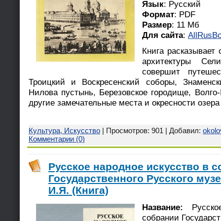
Язык
: Русский
Формат
: PDF
Размер
: 11 Мб
Для сайта
:
AllRusBo
Книга расказывает 
архитектуры Сели
совершит путешес
Троицкий и Воскресенский соборы, Знаменск
Нилова пустынь, Березовское городище, Волго-
другие замечательные места и окресности озера
Культура, Искусство
| Просмотров: 901 | Добавил:
okolo
Комментарии (0)
Русское народное искусство в 
Государственного Русского музе
И.Я. (Книга)
Название:
Русск
собрании Государст