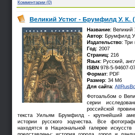
Комментарии (0)
Великий Устюг - Брумфилд У. К. 
Название
: Великий
Автор
: Брумфилд У.
Издательство
: Три
Год
: 2007
Страниц
: 216
Язык
: Русский, ан
ISBN
978-5-94607-0
Формат
: PDF
Размер
: 34 Мб
Для сайта
:
AllRusBo
Фотоальбом о Вели
серии исследован
российской прови
текста Уильям Брумфилд - крупнейший аме
истории русского зодчества. Все фотогра
находятся в Национальной галерее искусств
представлены: история города, город и ланд