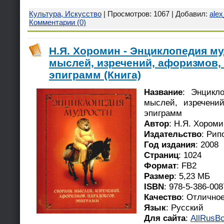
Культура, Искусство
| Просмотров: 1067 | Добавил:
ale
Комментарии (0)
Н.Я. Хоромин - Энциклопедия м
мыслей, изречений, афоризмов,
эпиграмм (Книга)
Название
: Энцикл
мыслей, изречений
эпиграмм
Автор
: Н.Я. Хороми
Издательство
: Рип
Год издания
: 2008
Страниц
: 1024
Формат
: FB2
Размер
: 5,23 МБ
ISBN
: 978-5-386-008
Качество
: Отлично
Язык
: Русский
Для сайта
:
AllRusBo