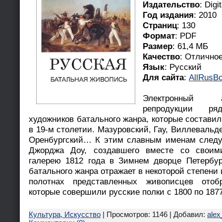
Издательство
: Digi
Год издания
: 2010
Страниц
: 130
Формат
: PDF
Размер
: 61,4 МБ
Качество
: Отлично
Язык
: Русский
Для сайта
:
AllRusBo
Электронный а
репродукции ря
художников батального жанра, которые составил
в 19-м столетии. Мазуровский, Гау, Виллевальде
Оренбургский… К этим славным именам следу
Джорджа Доу, создавшего вместе со своим
галерею 1812 года в Зимнем дворце Петербур
батального жанра отражает в некоторой степени
полотнах представленных живописцев отоб
которые совершили русские полки с 1800 по 1877
Культура, Искусство
| Просмотров: 1146 | Добавил:
alex