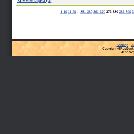
Комментарии (0)
1-10
11-20
...
351-360
361-370
371-380
381-390
3
Sitemap
-
А
Copyright AllRusBook
Использ