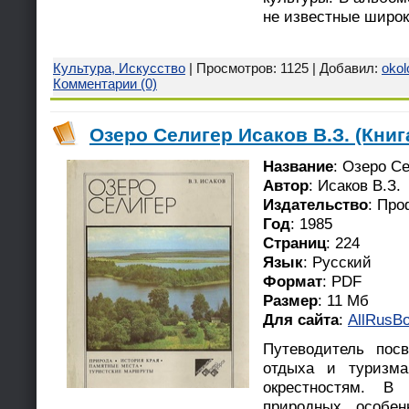
не известные широк
Культура, Искусство
| Просмотров: 1125 | Добавил:
okol
Комментарии (0)
Озеро Селигер Исаков В.З. (Книг
Название
: Озеро С
Автор
: Исаков В.З.
Издательство
: Про
Год
: 1985
Страниц
: 224
Язык
: Русский
Формат
: PDF
Размер
: 11 Мб
Для сайта
:
AllRusBo
Путеводитель пос
отдыха и туризма
окрестностям. В 
природных особен