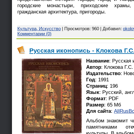
городские монастыри, приходские храмы
гражданская архитектура, пригороды.
Культура, Искусство
| Просмотров: 960 | Добавил:
okolo
Комментарии (0)
Русская иконопись - Клокова Г.С.
Название
: Русская
Автор
: Клокова Г.С.
Издательство
: Нов
Год
: 1991
Страниц
: 196
Язык
: Русский, ан
Формат
: PDF
Размер
: 65 Мб
Для сайта
:
AllRusBo
Альбом знакомит ч
памятниками от
культуры. В альбом